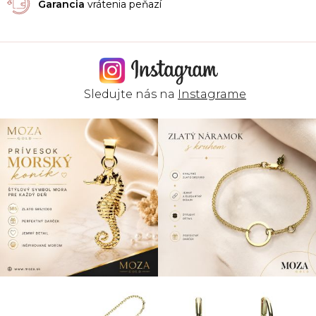
Garancia
vrátenia peňazí
k
y
v
ý
p
i
s
Sledujte nás na
Instagrame
u