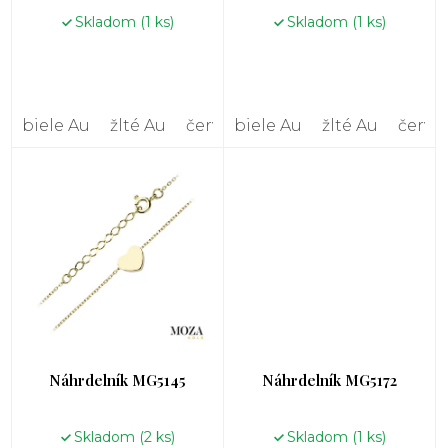
o
Skladom
(1 ks)
Skladom
(1 ks)
v
biele Au
žlté Au
červené Au
biele Au
žlté Au
červe
Náhrdelník MG5145
Náhrdelník MG5172
Skladom
(2 ks)
Skladom
(1 ks)