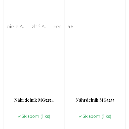
biele Au
žlté Au
červené Au
46
Náhrdelník MG5254
Náhrdelník MG5255
Skladom
(1 ks)
Skladom
(1 ks)