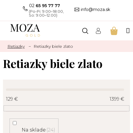
Prejsť
02
65 95 77 77
na
info@moza.sk
obsah
NÁKU
KOŠÍK
Retiazky
Retiazky biele zlato
Retiazky biele zlato
129
€
1399
€
Na sklade
24