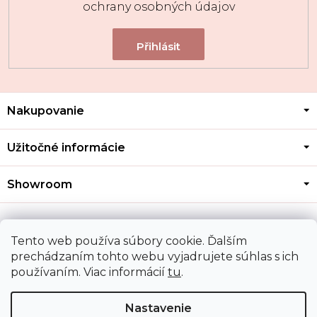
ochrany osobných údajov
Z
Nakupovanie
á
p
ä
Užitočné informácie
t
i
Showroom
e
Kontakt
Tento web používa súbory cookie. Ďalším
prechádzaním tohto webu vyjadrujete súhlas s ich
používaním. Viac informácií
tu
.
Doprava a platba
Nastavenie