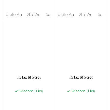
biele Au
žlté Au
červené Au
biele Au
žlté Au
červe
Reťaz MG5153
Reťaz MG5155
Skladom
(1 ks)
Skladom
(1 ks)