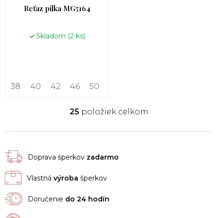
Reťaz pilka MG5164
Skladom
(2 ks)
38
40
42
46
50
25
položiek celkom
O
v
l
á
d
Doprava šperkov
zadarmo
a
c
Vlastná
výroba
šperkov
i
e
p
Doručenie
do 24 hodín
r
v