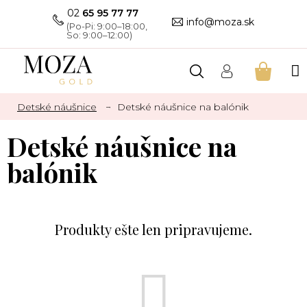
Prejsť
02
65 95 77 77
na
info@moza.sk
obsah
NÁKU
KOŠÍK
Detské náušnice
Detské náušnice na balónik
Detské náušnice na
balónik
Produkty ešte len pripravujeme.