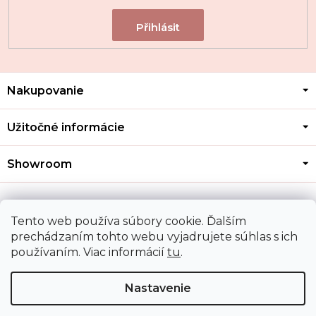
Z
Nakupovanie
á
p
ä
Užitočné informácie
t
i
Showroom
e
Kontakt
Tento web používa súbory cookie. Ďalším
prechádzaním tohto webu vyjadrujete súhlas s ich
používaním. Viac informácií
tu
.
Doprava a platba
Nastavenie
Copyright 2026
MOZA GOLD
. Všetky práva vyhradené.
Upraviť nastavenie cookies