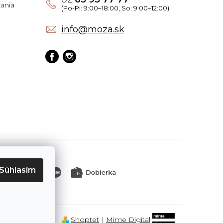
ania
info
@
moza.sk
Súhlasím
Shoptet
|
Mime Digital