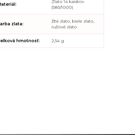
Zlato 14 karátov
ateriál
:
(585/1000)
žlté zlato, biele zlato,
arba zlata
:
ružové zlato
elková hmotnosť
:
2,54 g