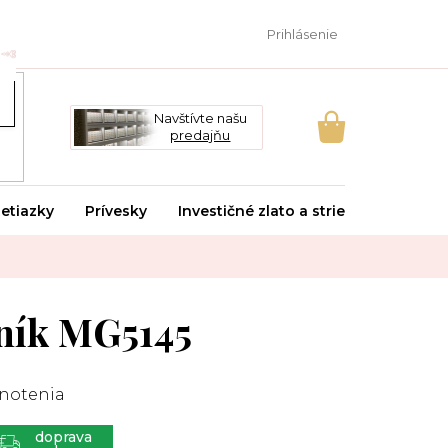
Prihlásenie
Navštívte našu
predajňu
NÁKUPNÝ
KOŠÍK
etiazky
Prívesky
Investičné zlato a striebro
Svado
ník MG5145
notenia
ZADARMO