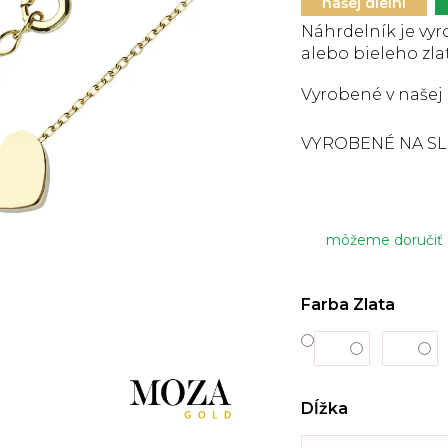
5
našej dielni
hviezdičiek.
Náhrdelník je vy
alebo bieleho
zla
Vyrobené v našej 
VYROBENÉ NA S
môžeme doručiť
Farba Zlata
Dĺžka