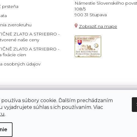
Námestie Slovenského povst
ť prsteňa
108/5
900 31 Stupava
lata
ia zverokruhu
Zobraziť na mape
TIČNÉ ZLATO A STRIEBRO -
 tvorené naše ceny
IČNĚ ZLATO A STRIEBRO -
a fixácie cien
a osobných údajov
 používa súbory cookie. Ďalším prechádzaním
Platba:
 vyjadrujete súhlas s ich používaním. Viac
tu
.
nie
né.
Upraviť nastavenie cookies