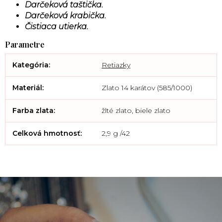
Darčeková taštička.
Darčeková krabička.
Čistiaca utierka.
Kategória
:
Retiazky
Materiál
:
Zlato 14 karátov (585/1000)
Farba zlata
:
žlté zlato, biele zlato
Celková hmotnosť
:
2,9 g /42