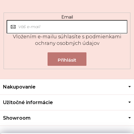
Email
Vložením e-mailu súhlasíte s
podmienkami
ochrany osobných údajov
Z
Nakupovanie
á
p
ä
Užitočné informácie
t
i
Showroom
e