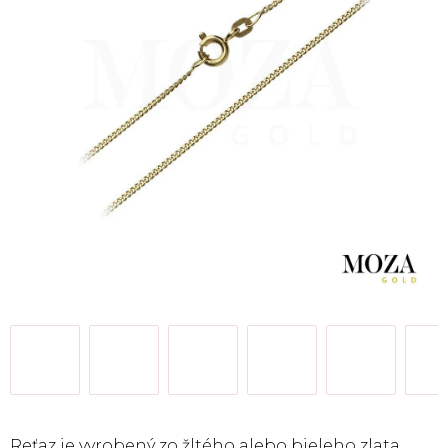
Reťaz je vyrobený
zo žltého alebo bieleho
zlata