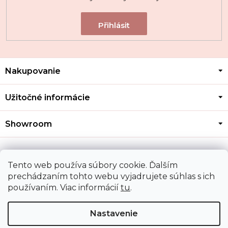
Z
Nakupovanie
á
p
ä
Užitočné informácie
t
i
Showroom
e
Kontakt
Tento web používa súbory cookie. Ďalším
prechádzaním tohto webu vyjadrujete súhlas s ich
používaním. Viac informácií
tu
.
Doprava a platba
Nastavenie
Copyright 2026
MOZA GOLD
. Všetky práva vyhradené.