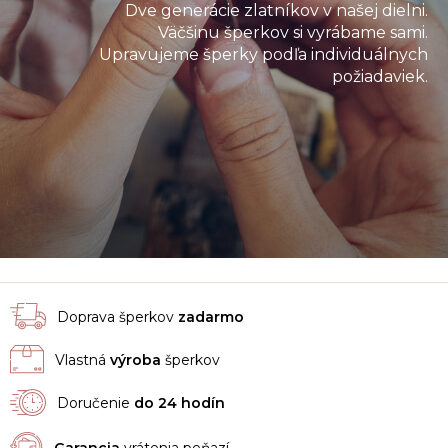
Dve generácie zlatníkov v našej dielni.
Väčšinu šperkov si vyrábame sami.
Upravujeme šperky podľa individuálnych
požiadaviek.
Doprava šperkov
zadarmo
Vlastná
výroba
šperkov
Doručenie
do 24 hodín
Garancia
vrátenia peňazí