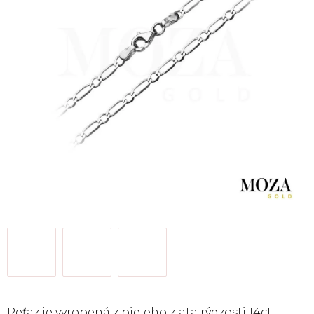
Reťaz je vyrobená z bieleho zlata rýdzosti 14ct