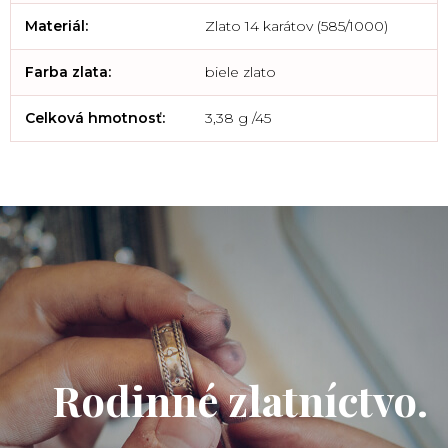
Materiál
:
Zlato 14 karátov (585/1000)
Farba zlata
:
biele zlato
Celková hmotnosť
:
3,38 g /45
Rodinné zlatníctvo.