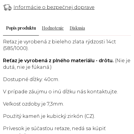
Informácie o bezpečnej doprave
Popis
Hodnotenie
Diskusia
Reťaz je vyrobená z bieleho zlata rýdzosti 14ct
(585/1000).
Reťaz je vyrobená z plného materiálu - drôtu.
(Nie je
dutá, nie je fúkaná.)
Dostupné dĺžky: 40cm.
V prípade záujmu o inú dĺžku nás kontaktujte.
Veľkosť ozdoby je 7,3mm.
Použitý kameň je kubický zirkón (CZ).
Prívesok je súčasťou reťaze, nedá sa kúpiť