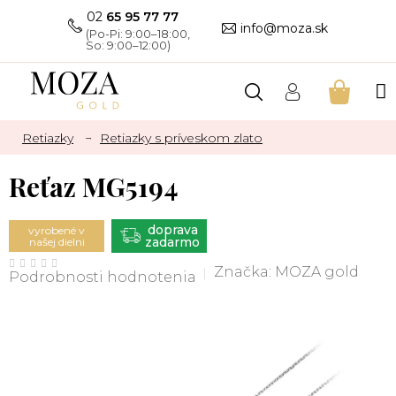
Prejsť
02
65 95 77 77
na
info@moza.sk
obsah
NÁKU
KOŠÍK
Retiazky
Retiazky s príveskom zlato
Reťaz MG5194
ZADARMO
vyrobené v
našej dielni
Priemerné
hodnotenie
Značka:
MOZA gold
Podrobnosti hodnotenia
produktu
je
0,0
z
5
hviezdičiek.