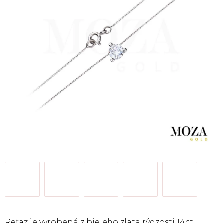
Reťaz je vyrobená z bieleho zlata rýdzosti 14ct