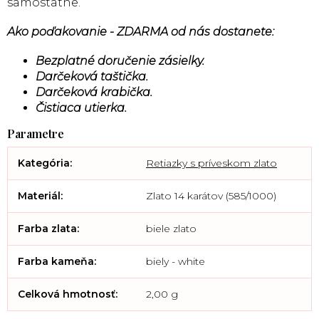
samostatne.
Ako poďakovanie - ZDARMA od nás dostanete:
Bezplatné doručenie zásielky.
Darčeková taštička.
Darčeková krabička.
Čistiaca utierka.
Kategória
:
Retiazky s príveskom zlato
Materiál
:
Zlato 14 karátov (585/1000)
Farba zlata
:
biele zlato
Farba kameňa
:
biely - white
Celková hmotnosť
:
2,00 g