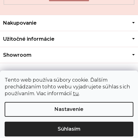
Z
Nakupovanie
á
p
ä
Užitočné informácie
t
i
Showroom
e
Kontakt
Tento web používa súbory cookie. Ďalším
prechádzaním tohto webu vyjadrujete súhlas s ich
používaním. Viac informácií
tu
.
Doprava a platba
Nastavenie
Copyright 2026
MOZA GOLD
. Všetky práva vyhradené.
Upraviť nastavenie cookies
Súhlasím
Shoptet
|
Mime Digital