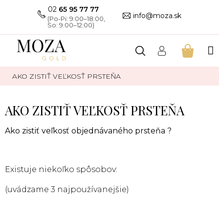
Prejsť
02
65 95 77 77
na
info@moza.sk
obsah
NÁKU
KOŠÍK
AKO ZISTIŤ VEĽKOSŤ PRSTEŇA
AKO ZISTIŤ VEĽKOSŤ PRSTEŇA
Ako zistiť veľkosť objednávaného prsteňa ?
Existuje niekoľko spôsobov:
(uvádzame 3 najpoužívanejšie)