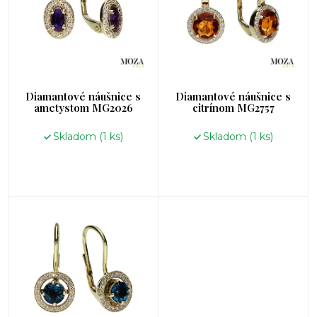
s
p
r
o
d
u
k
Diamantové náušnice s
Diamantové náušnice s
t
ametystom MG2026
citrínom MG2757
o
Skladom
(1 ks)
Skladom
(1 ks)
v