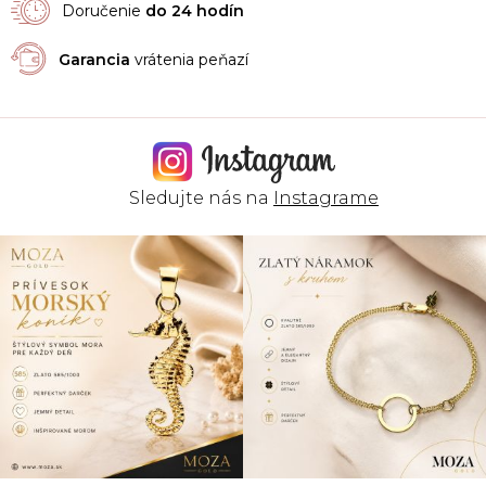
p
Doručenie
do 24 hodín
r
v
Garancia
vrátenia peňazí
k
y
v
ý
p
i
s
Sledujte nás na
Instagrame
u