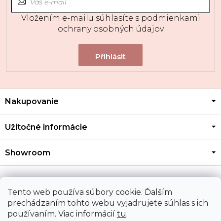
Vložením e-mailu súhlasíte s
podmienkami
ochrany osobných údajov
Z
Nakupovanie
á
p
ä
Užitočné informácie
t
i
Showroom
e
Kontakt
Tento web používa súbory cookie. Ďalším
prechádzaním tohto webu vyjadrujete súhlas s ich
používaním. Viac informácií
tu
.