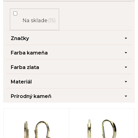
Na sklade
15
Značky
Farba kameňa
Farba zlata
Materiál
Prírodný kameň
V
ý
p
i