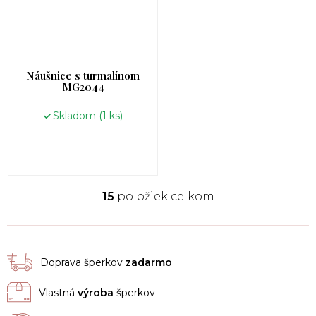
Náušnice s turmalínom
MG2044
Skladom
(1 ks)
15
položiek celkom
O
v
l
á
d
Doprava šperkov
zadarmo
a
c
Vlastná
výroba
šperkov
i
e