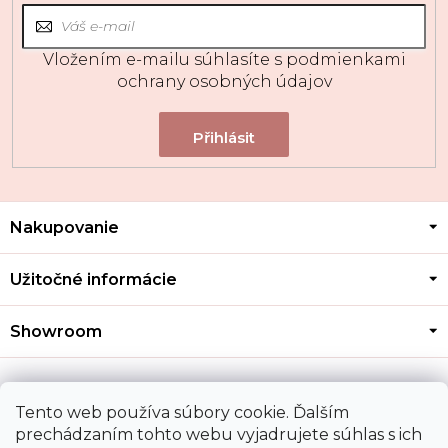
Vložením e-mailu súhlasíte s
podmienkami
ochrany osobných údajov
Z
Nakupovanie
á
p
ä
Užitočné informácie
t
i
Showroom
e
Kontakt
Tento web používa súbory cookie. Ďalším
prechádzaním tohto webu vyjadrujete súhlas s ich