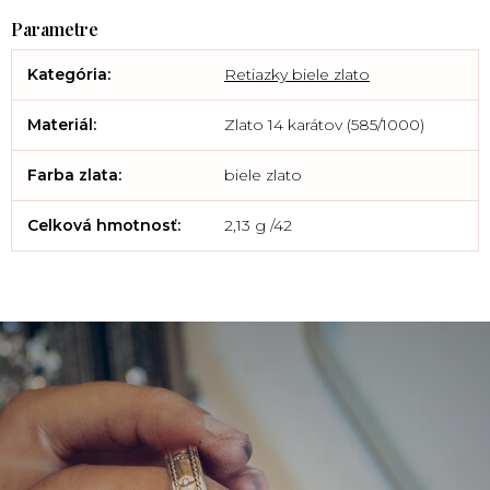
Kategória
:
Retiazky biele zlato
Materiál
:
Zlato 14 karátov (585/1000)
Farba zlata
:
biele zlato
Celková hmotnosť
:
2,13 g /42