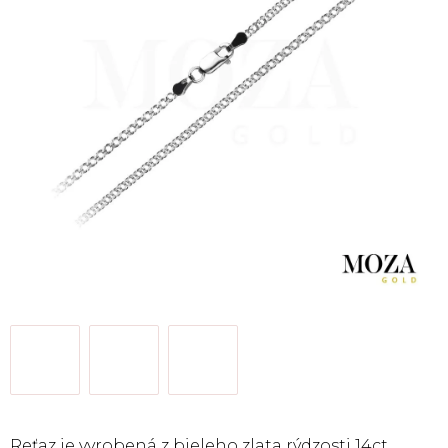
Reťaz je vyrobená z bieleho zlata rýdzosti 14ct