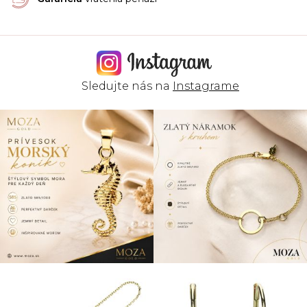
k
y
v
ý
p
i
s
Sledujte nás na
Instagrame
u