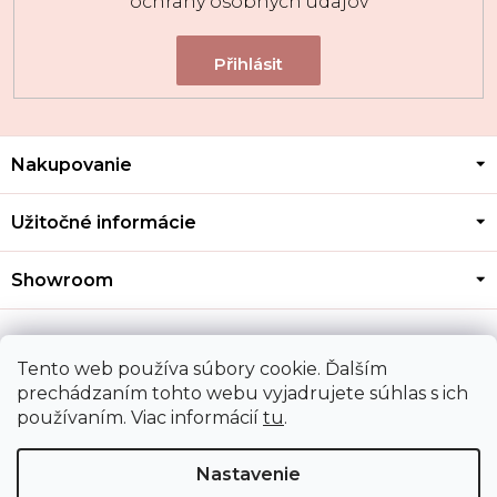
ochrany osobných údajov
Z
Nakupovanie
á
p
ä
Užitočné informácie
t
i
Showroom
e
Kontakt
Tento web používa súbory cookie. Ďalším
prechádzaním tohto webu vyjadrujete súhlas s ich
používaním. Viac informácií
tu
.
Doprava a platba
Nastavenie
Copyright 2026
MOZA GOLD
. Všetky práva vyhradené.