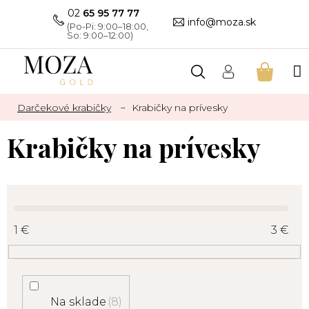
Prejsť
02
65 95 77 77
na
info@moza.sk
obsah
NÁKU
KOŠÍK
Darčekové krabičky
Krabičky na prívesky
Krabičky na prívesky
1
€
3
€
Na sklade
8