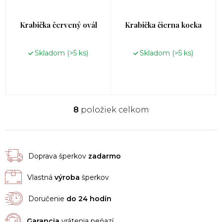
Krabička červený ovál
Krabička čierna kocka
Skladom
(>5 ks)
Skladom
(>5 ks)
8
položiek celkom
O
v
l
á
d
Doprava šperkov
zadarmo
a
c
Vlastná
výroba
šperkov
i
e
p
Doručenie
do 24 hodín
r
v
Garancia
vrátenia peňazí