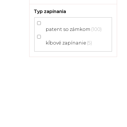
Typ zapínania
patent so zámkom
100
kĺbové zapínanie
5