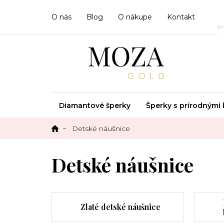
Prejsť
na
O nás
Blog
O nákupe
Kontakt
obsah
Diamantové šperky
Šperky s prírodným
Detské náušnice
Detské náušnice
Zlaté detské náušnice