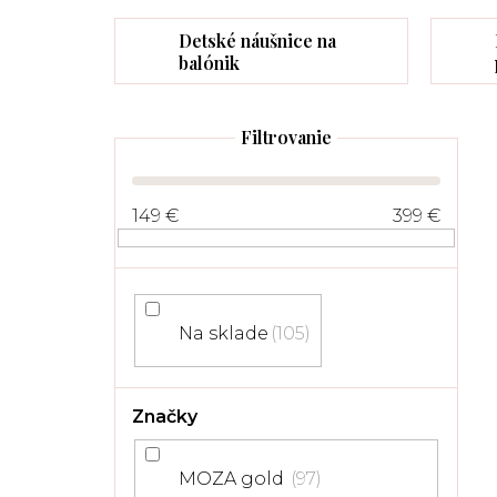
Detské náušnice na
balónik
B
o
č
149
€
399
€
n
ý
p
a
n
Na sklade
105
e
l
Značky
MOZA gold
97