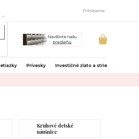
Prihlásenie
Navštívte našu
predajňu
NÁKUPNÝ
KOŠÍK
etiazky
Prívesky
Investičné zlato a striebro
Svado
Kruhové detské
náušnice