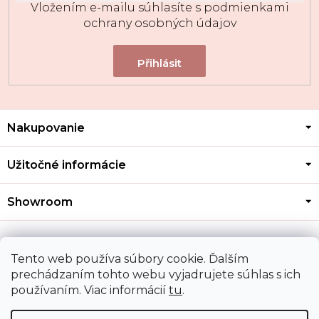
Vložením e-mailu súhlasíte s
podmienkami
ochrany osobných údajov
Z
Nakupovanie
á
p
ä
Užitočné informácie
t
i
Showroom
e
Kontakt
Tento web používa súbory cookie. Ďalším
prechádzaním tohto webu vyjadrujete súhlas s ich
používaním. Viac informácií
tu
.
Doprava a platba