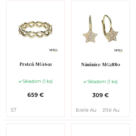
v
n
a
š
e
j
d
i
Prsteň MG1691
Náušnice MG2880
e
l
Skladom
(1 ks)
Skladom
(1 ks)
n
i
659 €
309 €
.
57
biele Au
žlté Au