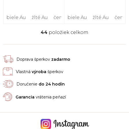
biele Au
žlté Au
červené Au
biele Au
žlté Au
červe
44
položiek celkom
O
v
l
á
d
Doprava šperkov
zadarmo
a
c
Vlastná
výroba
šperkov
i
e
p
Doručenie
do 24 hodín
r
v
Garancia
vrátenia peňazí
k
y
v
ý
p
i