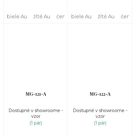
biele Au
žlté Au
červené Au
biele Au
žlté Au
červe
MG-121-A
MG-122-A
Dostupné v showroome -
Dostupné v showroome -
vzor
vzor
(1 pár)
(1 pár)