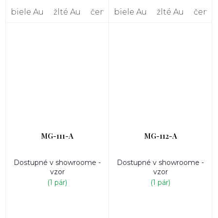
biele Au
žlté Au
červené Au
biele Au
žlté Au
červe
MG-111-A
MG-112-A
Dostupné v showroome -
Dostupné v showroome -
vzor
vzor
(1 pár)
(1 pár)