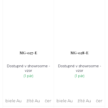
MG-027-E
MG-028-E
Dostupné v showroome -
Dostupné v showroome -
vzor
vzor
(1 pár)
(1 pár)
biele Au
žlté Au
červené Au
biele Au
žlté Au
červe