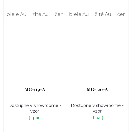
biele Au
žlté Au
červené Au
biele Au
žlté Au
červe
MG-119-A
MG-120-A
Dostupné v showroome -
Dostupné v showroome -
vzor
vzor
(1 pár)
(1 pár)