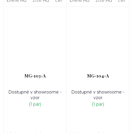
biele Au
žlté Au
červené Au
biele Au
žlté Au
červe
MG-103-A
MG-104-A
Dostupné v showroome -
Dostupné v showroome -
vzor
vzor
(1 pár)
(1 pár)