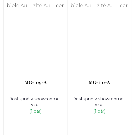
biele Au
žlté Au
červené Au
biele Au
žlté Au
červe
MG-109-A
MG-110-A
Dostupné v showroome -
Dostupné v showroome -
vzor
vzor
(1 pár)
(1 pár)