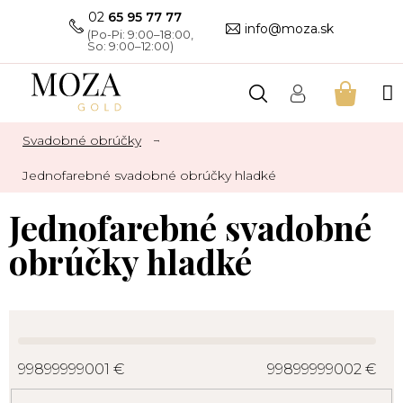
Prejsť
02
65 95 77 77
na
info@moza.sk
obsah
NÁKU
KOŠÍK
Svadobné obrúčky
Jednofarebné svadobné obrúčky hladké
Jednofarebné svadobné
obrúčky hladké
99899999001
€
99899999002
€