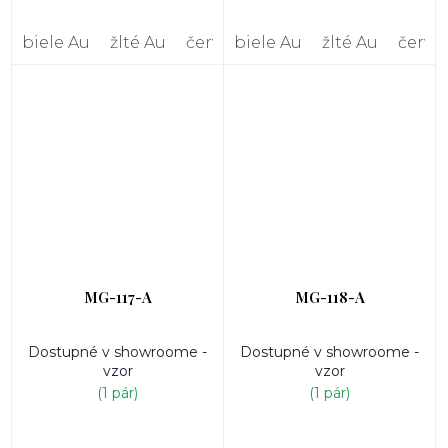
biele Au
žlté Au
červené Au
biele Au
žlté Au
červe
MG-117-A
MG-118-A
Dostupné v showroome -
Dostupné v showroome -
vzor
vzor
(1 pár)
(1 pár)