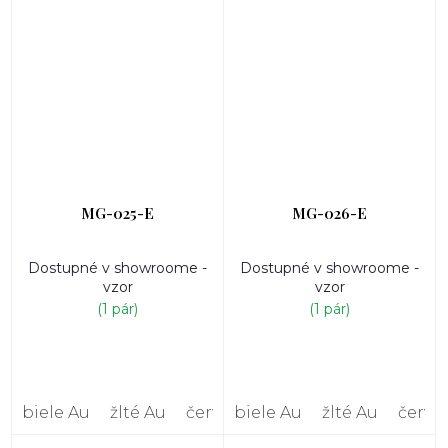
MG-025-E
MG-026-E
Dostupné v showroome -
Dostupné v showroome -
vzor
vzor
(1 pár)
(1 pár)
biele Au
žlté Au
červené Au
biele Au
žlté Au
červe