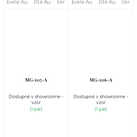
biele Au
žlté Au
červené Au
biele Au
žlté Au
červe
MG-105-A
MG-106-A
Dostupné v showroome -
Dostupné v showroome -
vzor
vzor
(1 pár)
(1 pár)