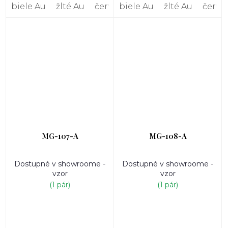
biele Au
žlté Au
červené Au
biele Au
žlté Au
červe
MG-107-A
MG-108-A
Dostupné v showroome -
Dostupné v showroome -
vzor
vzor
(1 pár)
(1 pár)