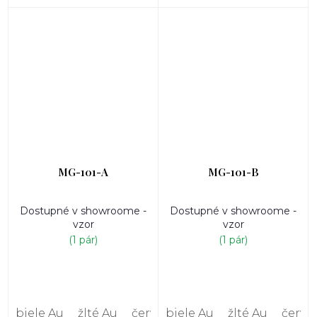
MG-101-A
MG-101-B
Dostupné v showroome -
Dostupné v showroome -
vzor
vzor
(1 pár)
(1 pár)
biele Au
žlté Au
červené Au
biele Au
žlté Au
červe