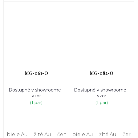
MG-061-O
MG-082-O
Dostupné v showroome -
Dostupné v showroome -
vzor
vzor
(1 pár)
(1 pár)
biele Au
žlté Au
červené Au
biele Au
žlté Au
červe