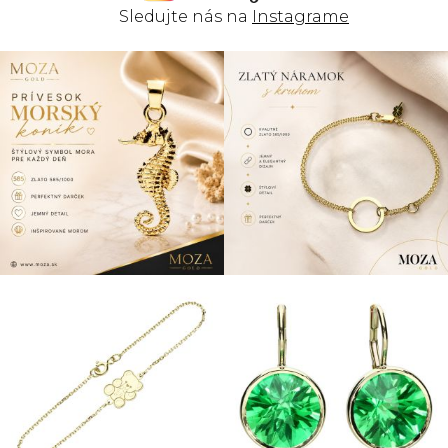
s
Sledujte nás na
Instagrame
u