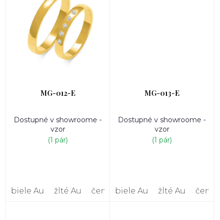
MG-012-E
MG-013-E
Dostupné v showroome -
Dostupné v showroome -
vzor
vzor
(1 pár)
(1 pár)
biele Au
žlté Au
červené Au
biele Au
žlté Au
červe