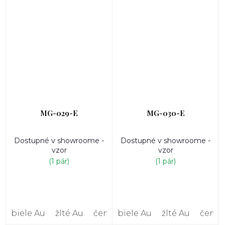
MG-029-E
MG-030-E
Dostupné v showroome -
Dostupné v showroome -
vzor
vzor
(1 pár)
(1 pár)
biele Au
žlté Au
červené Au
biele Au
žlté Au
červe