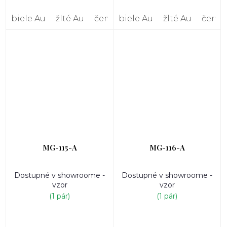
biele Au
žlté Au
červené Au
biele Au
žlté Au
červe
MG-115-A
MG-116-A
Dostupné v showroome -
Dostupné v showroome -
vzor
vzor
(1 pár)
(1 pár)