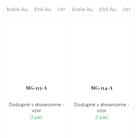
biele Au
žlté Au
červené Au
biele Au
žlté Au
červe
MG-113-A
MG-114-A
Dostupné v showroome -
Dostupné v showroome -
vzor
vzor
(1 pár)
(1 pár)