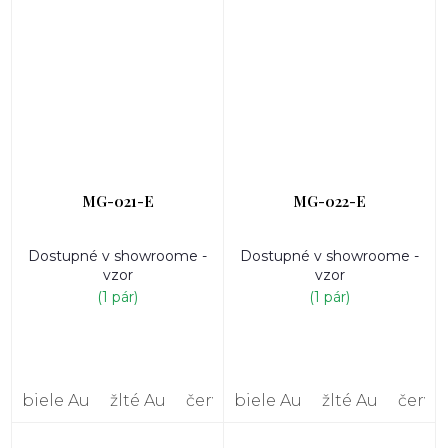
MG-021-E
MG-022-E
Dostupné v showroome -
Dostupné v showroome -
vzor
vzor
(1 pár)
(1 pár)
biele Au
žlté Au
červené Au
biele Au
žlté Au
červe