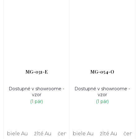
MG-031-E
MG-054-O
Dostupné v showroome -
Dostupné v showroome -
vzor
vzor
(1 pár)
(1 pár)
biele Au
žlté Au
červené Au
biele Au
žlté Au
červe