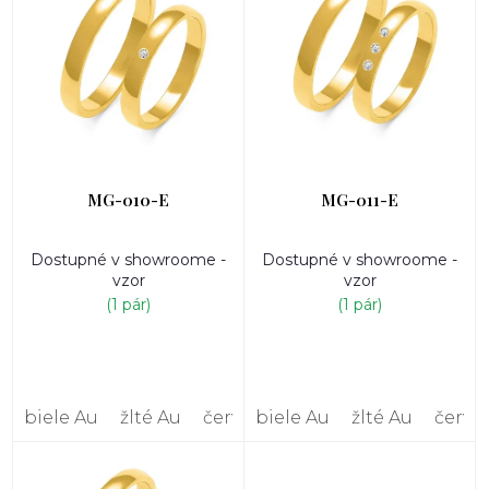
p
i
s
p
r
o
d
u
k
MG-010-E
MG-011-E
t
o
Dostupné v showroome -
Dostupné v showroome -
v
vzor
vzor
(1 pár)
(1 pár)
biele Au
žlté Au
červené Au
biele Au
žlté Au
červe