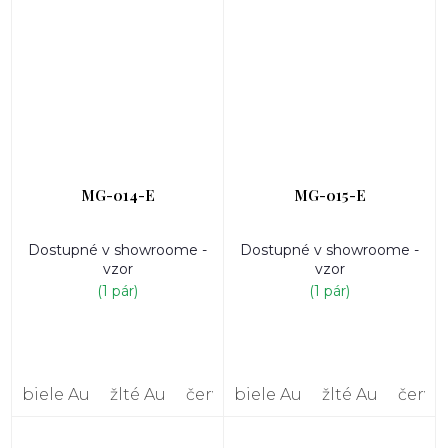
MG-014-E
MG-015-E
Dostupné v showroome -
Dostupné v showroome -
vzor
vzor
(1 pár)
(1 pár)
biele Au
žlté Au
červené Au
biele Au
žlté Au
červe