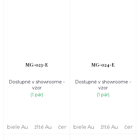
MG-023-E
MG-024-E
Dostupné v showroome -
Dostupné v showroome -
vzor
vzor
(1 pár)
(1 pár)
biele Au
žlté Au
červené Au
biele Au
žlté Au
červe