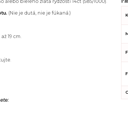
ho alebo bieleho
zlata rýdzosti 14ct (585/1000).
ôtu.
(Nie je dutá, nie je fúkaná.)
K
M
až 19 cm.
F
ujte.
F
C
ete: