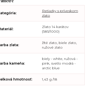
Retiazky s príveskom
ategória
:
zlato
Zlato 14 karátov
ateriál
:
(585/1000)
žlté zlato, biele zlato,
arba zlata
:
ružové zlato
biely - white, ružová -
arba kameňa
:
pink, svetlo modrá -
arctic blue
elková hmotnosť
:
1,43 g /18