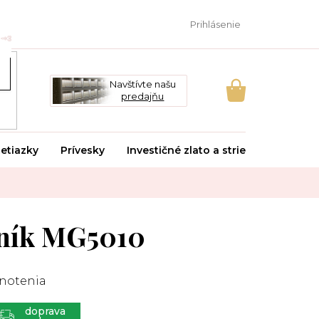
Prihlásenie
Navštívte našu
predajňu
NÁKUPNÝ
KOŠÍK
etiazky
Prívesky
Investičné zlato a striebro
Svado
ník MG5010
notenia
ZADARMO