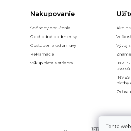
á
p
Nakupovanie
Užit
ä
t
i
Spôsoby doručenia
Ako na
e
Obchodné podmienky
Veľkos
Odstúpenie od zmluvy
Vývoj z
Reklamácie
Znamen
Výkup zlata a striebra
INVES
ako sú
INVEST
platby 
Ochran
Tento web