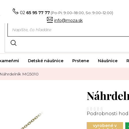
02
65 95 77 77
info@moza.sk
i kameňmi
Detské náušnice
Prstene
Náušnice
R
Náhrdelník MG5010
Náhrdel
Priemerné
hodnotenie
Podrobnosti hod
produktu
je
0,0
z
vyrobené v