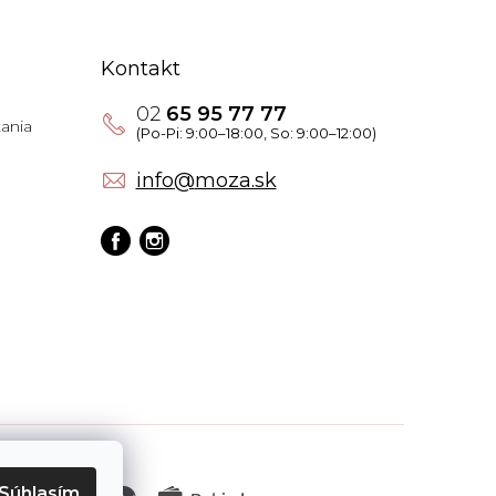
Kontakt
02
65 95 77 77
ania
info
@
moza.sk
Súhlasím