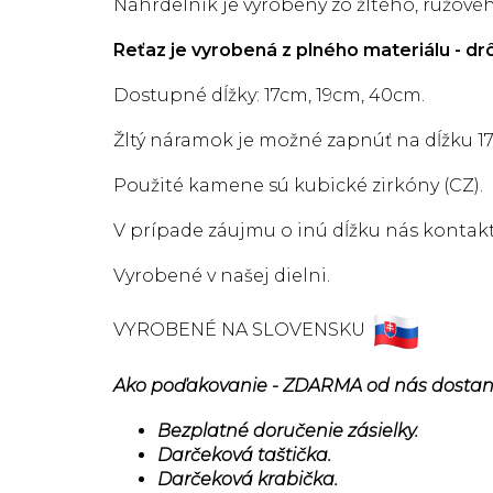
Náhrdelník je vyrobený
zo žltého, ružové
Reťaz je vyrobená z plného materiálu - dr
Dostupné dĺžky: 17cm, 19cm, 40cm.
Žltý náramok je možné zapnúť na dĺžku 17 
Použité kamene sú kubické zirkóny (CZ).
V prípade záujmu o inú dĺžku nás kontakt
Vyrobené v našej dielni.
VYROBENÉ NA SLOVENSKU
Ako poďakovanie - ZDARMA od nás dostan
Bezplatné doručenie zásielky.
Darčeková taštička.
Darčeková krabička.