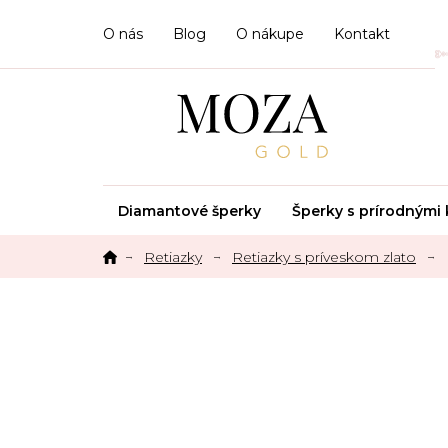
Prejsť
na
O nás
Blog
O nákupe
Kontakt
obsah
Diamantové šperky
Šperky s prírodným
Retiazky
Retiazky s príveskom zlato