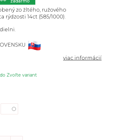
robený
zo žltého, ružového
ta rýdzosti 14ct (585/1000).
dielni.
LOVENSKU
 do
Zvoľte variant