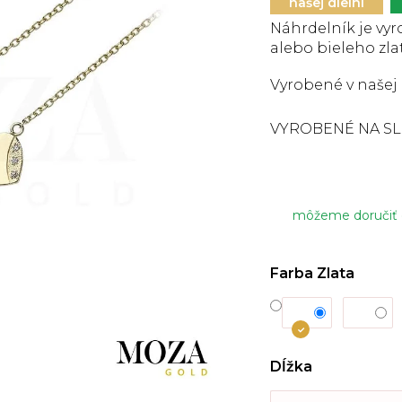
5
našej dielni
hviezdičiek.
Náhrdelník je vy
alebo bieleho
zla
Vyrobené v našej 
VYROBENÉ NA S
môžeme doručiť
Farba Zlata
Dĺžka