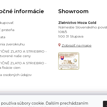
očné informácie
Showroom
kupovať
Zlatníctvo Moza Gold
Námestie Slovenského povst
ť prsteňa
108/5
900 31 Stupava
lata
ia zverokruhu
Zobraziť na mape
TIČNÉ ZLATO A STRIEBRO -
 tvorené naše ceny
IČNĚ ZLATO A STRIEBRO -
a fixácie cien
a osobných údajov
 používa súbory cookie. Ďalším prechádzaním