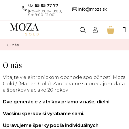
Prejsť
02
65 95 77 77
na
info@moza.sk
obsah
NÁKU
KOŠÍK
O nás
O nás
Vitajte v elektronickom obchode spoločnosti Moza
Gold / (Marlen Gold). Zaoberáme sa predajom zlata
a šperkov viac ako 20 rokov.
Dve generácie zlatníkov priamo v našej dielni.
Väčšinu šperkov si vyrábame sami.
Upravujeme šperky podľa individuálnych