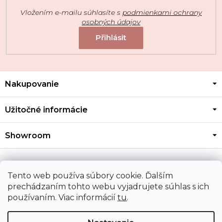
Vložením e-mailu súhlasíte s
podmienkami ochrany
osobných údajov
Z
Nakupovanie
á
p
ä
Užitočné informácie
t
i
Showroom
e
Kontakt
Tento web používa súbory cookie. Ďalším
prechádzaním tohto webu vyjadrujete súhlas s ich
používaním. Viac informácií
tu
.
Doprava a platba