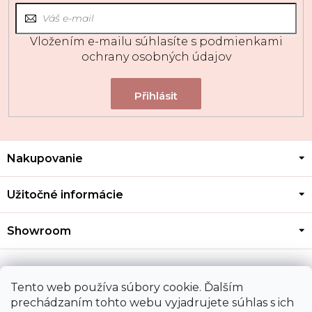
Vložením e-mailu súhlasíte s
podmienkami
ochrany osobných údajov
Z
Nakupovanie
á
p
ä
Užitočné informácie
t
i
Showroom
e
Kontakt
Tento web používa súbory cookie. Ďalším
prechádzaním tohto webu vyjadrujete súhlas s ich