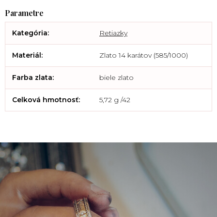
Kategória
:
Retiazky
Materiál
:
Zlato 14 karátov (585/1000)
Farba zlata
:
biele zlato
Celková hmotnosť
:
5,72 g /42