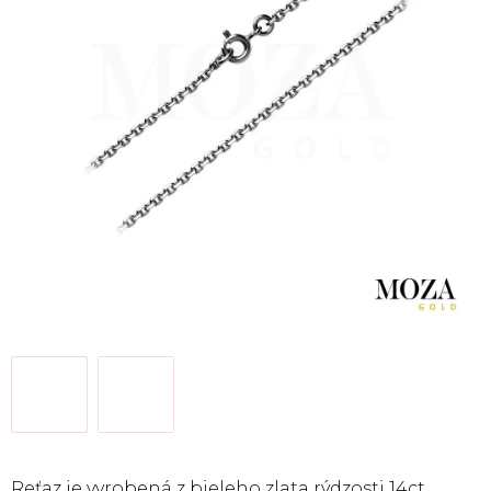
Reťaz je vyrobená z bieleho zlata rýdzosti 14ct