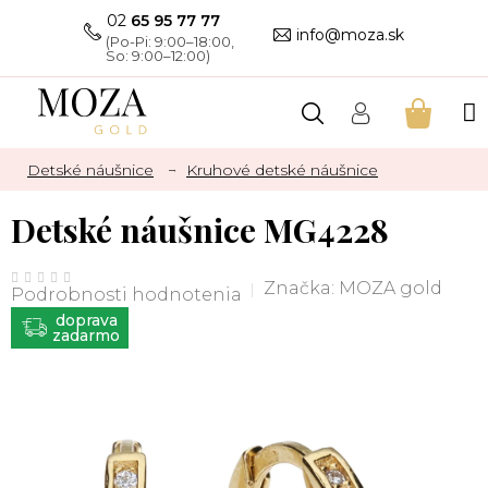
Prejsť
02
65 95 77 77
na
info@moza.sk
obsah
NÁKU
KOŠÍK
Detské náušnice
Kruhové detské náušnice
Detské náušnice MG4228
Priemerné
hodnotenie
Značka:
MOZA gold
Podrobnosti hodnotenia
produktu
je
ZADARMO
0,0
z
5
hviezdičiek.