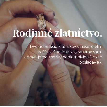
Rodinné zlatníctvo.
Dve generácie zlatníkov v našej dielni.
Väčšinu šperkov si vyrábame sami.
Upravujeme šperky podľa individuálnych
požiadaviek.