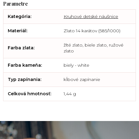
Kategória
:
Kruhové detské náušnice
Materiál
:
Zlato 14 karátov (585/1000)
žlté zlato, biele zlato, ružové
Farba zlata
:
zlato
Farba kameňa
:
biely - white
Typ zapínania
:
kĺbové zapínanie
Celková hmotnosť
:
1,44 g