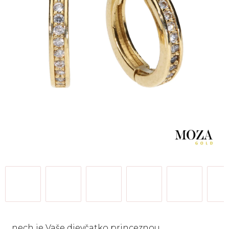
... nech je Vaše dievčatko princeznou ...