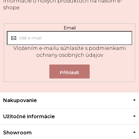
informácie o nových produktoch na našom e-
shope.
Email
Vložením e-mailu súhlasíte s
podmienkami
ochrany osobných údajov
Z
Nakupovanie
á
p
ä
Užitočné informácie
t
i
Showroom
e