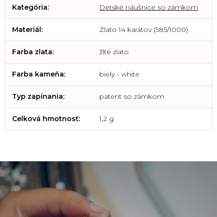
Kategória
:
Detské náušnice so zámkom
Materiál
:
Zlato 14 karátov (585/1000)
Farba zlata
:
žlté zlato
Farba kameňa
:
biely - white
Typ zapínania
:
patent so zámkom
Celková hmotnosť
:
1,2 g