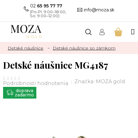
Prejsť
02
65 95 77 77
na
info@moza.sk
obsah
NÁKU
KOŠÍK
Detské náušnice
Detské náušnice so zámkom
Detské náušnice MG4187
Priemerné
hodnotenie
Značka:
MOZA gold
Podrobnosti hodnotenia
produktu
je
ZADARMO
0,0
z
5
hviezdičiek.