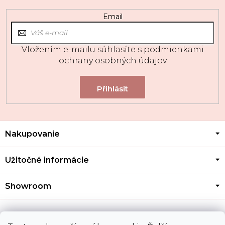
Email
Vložením e-mailu súhlasíte s
podmienkami
ochrany osobných údajov
Z
Nakupovanie
á
p
ä
Užitočné informácie
t
i
Showroom
e
Kontakt