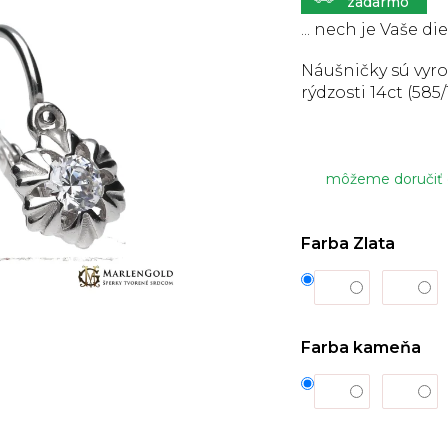
5
hviezdičiek.
... nech je Vaše di
Náušničky sú vyro
rýdzosti 14ct (585/
môžeme doručiť
Farba Zlata
Farba kameňa