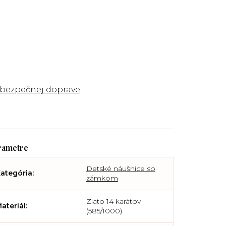
 bezpečnej doprave
Detské náušnice so
ategória
:
zámkom
Zlato 14 karátov
ateriál
:
(585/1000)