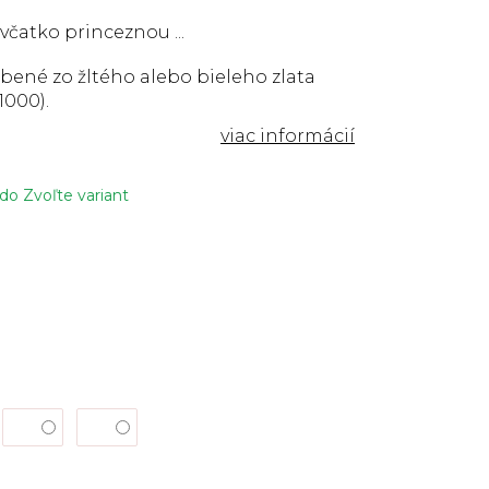
evčatko princeznou ...
bené zo žltého alebo bieleho zlata
1000).
 do
Zvoľte variant