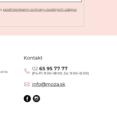
 s
podmienkami ochrany osobných údajov
Kontakt
02
65 95 77 77
ania
info
@
moza.sk