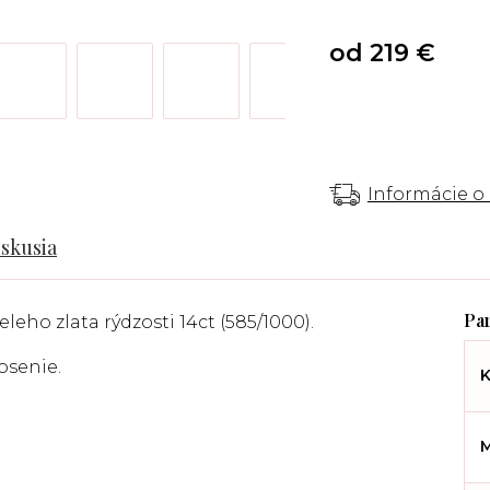
od
219 €
Informácie o
iskusia
eho zlata rýdzosti 14ct (585/1000).
osenie.
K
M