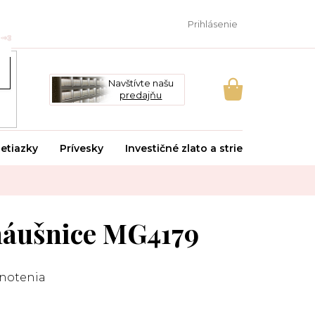
Prihlásenie
Navštívte našu
predajňu
NÁKUPNÝ
KOŠÍK
etiazky
Prívesky
Investičné zlato a striebro
Svado
náušnice MG4179
notenia