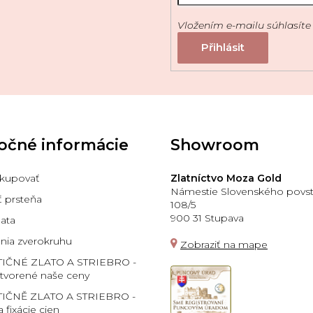
Vložením e-mailu súhlasíte
očné informácie
Showroom
kupovať
Zlatníctvo Moza Gold
Námestie Slovenského povst
ť prsteňa
108/5
900 31 Stupava
lata
ia zverokruhu
Zobraziť na mape
TIČNÉ ZLATO A STRIEBRO -
 tvorené naše ceny
IČNĚ ZLATO A STRIEBRO -
a fixácie cien