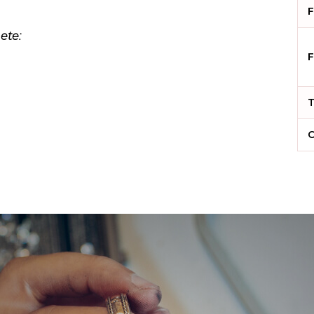
F
ete:
F
T
C