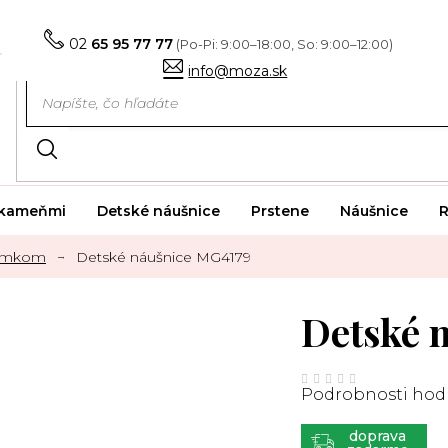
02
65 95 77 77
info@moza.sk
i kameňmi
Detské náušnice
Prstene
Náušnice
R
zámkom
Detské náušnice MG4179
Detské 
Priemerné
hodnotenie
Podrobnosti hod
produktu
je
0,0
z
ZADARMO