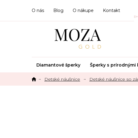
Prejsť
na
O nás
Blog
O nákupe
Kontakt
obsah
Diamantové šperky
Šperky s prírodným
Detské náušnice
Detské náušnice so 