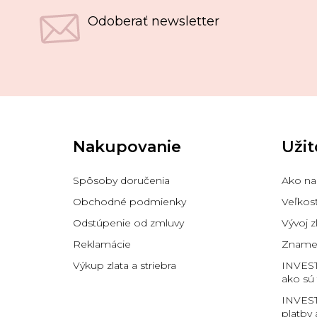
Odoberať newsletter
Z
á
p
Nakupovanie
Užit
ä
t
i
Spôsoby doručenia
Ako na
e
Obchodné podmienky
Veľkos
Odstúpenie od zmluvy
Vývoj z
Reklamácie
Znamen
Výkup zlata a striebra
INVES
ako sú
INVEST
platby 