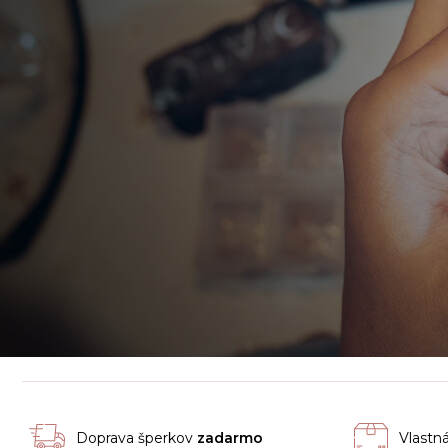
Doprava šperkov
zadarmo
Vlastn