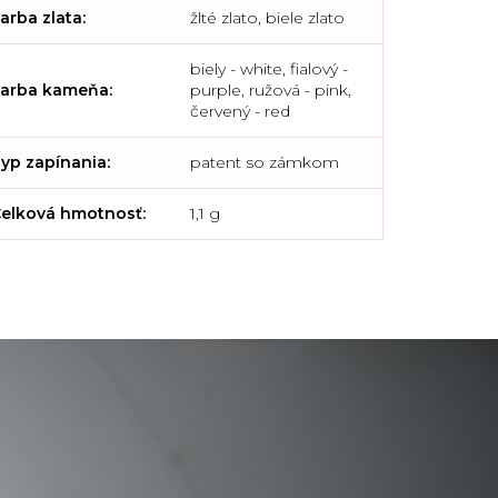
arba zlata
:
žlté zlato, biele zlato
biely - white, fialový -
arba kameňa
:
purple, ružová - pink,
červený - red
yp zapínania
:
patent so zámkom
elková hmotnosť
:
1,1 g