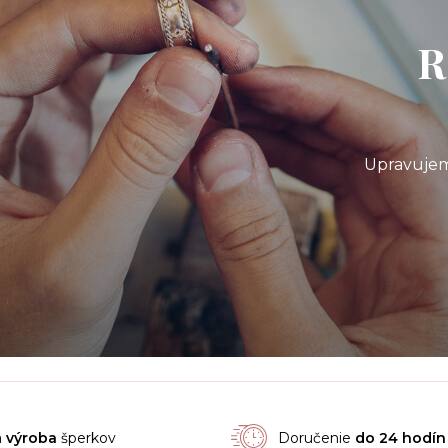
R
Upravujem
á
výroba
šperkov
Doručenie
do 24 hodín