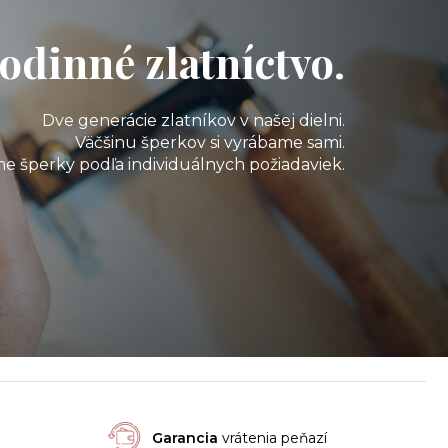
odinné zlatníctvo.
Dve generácie zlatníkov v našej dielni.
Väčšinu šperkov si vyrábame sami.
e šperky podľa individuálnych požiadaviek.
Garancia
vrátenia peňazí