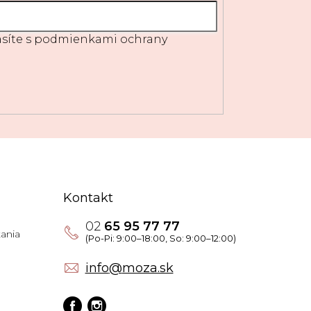
síte s
podmienkami ochrany
Kontakt
02
65 95 77 77
ania
info
@
moza.sk