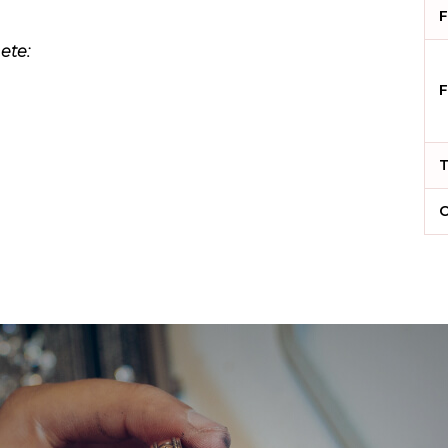
F
ete:
F
T
C