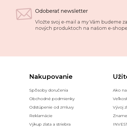
Odoberať newsletter
Vložte svoj e-mail a my Vám budeme za
nových produktoch na našom e-shope
Z
á
p
Nakupovanie
Užit
ä
t
i
Spôsoby doručenia
Ako na
e
Obchodné podmienky
Veľkos
Odstúpenie od zmluvy
Vývoj z
Reklamácie
Znamen
Výkup zlata a striebra
INVES