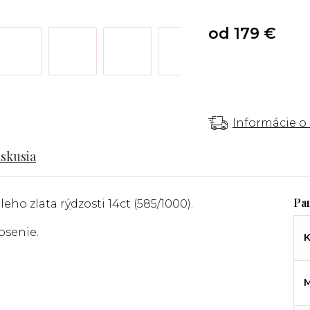
od
179 €
Informácie o
iskusia
eleho
zlata rýdzosti 14ct (585/1000).
osenie.
K
M