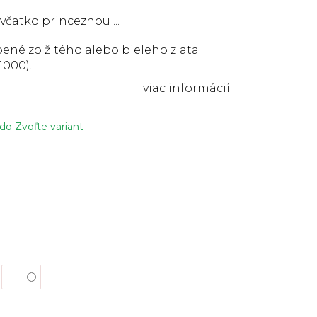
evčatko princeznou ...
ené zo žltého alebo bieleho zlata
1000).
 do
Zvoľte variant