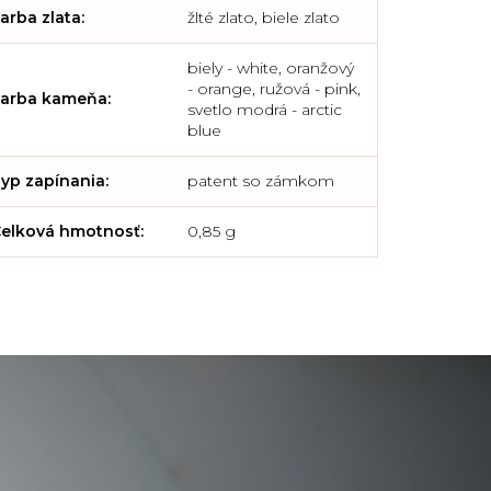
arba zlata
:
žlté zlato, biele zlato
biely - white, oranžový
- orange, ružová - pink,
arba kameňa
:
svetlo modrá - arctic
blue
yp zapínania
:
patent so zámkom
elková hmotnosť
:
0,85 g