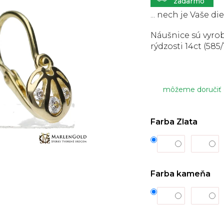
5
hviezdičiek.
... nech je Vaše di
Náušnice sú vyrob
rýdzosti 14ct (585/
môžeme doručiť
Farba Zlata
Farba kameňa