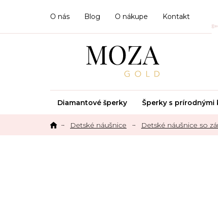
Prejsť
na
O nás
Blog
O nákupe
Kontakt
obsah
Diamantové šperky
Šperky s prírodným
Detské náušnice
Detské náušnice so 