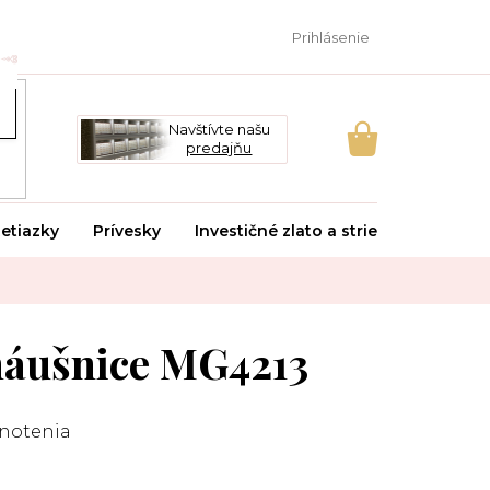
Prihlásenie
Navštívte našu
predajňu
NÁKUPNÝ
KOŠÍK
etiazky
Prívesky
Investičné zlato a striebro
Svado
náušnice MG4213
notenia