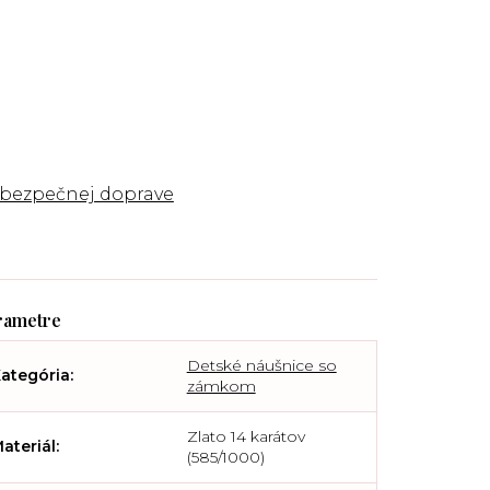
 bezpečnej doprave
Detské náušnice so
ategória
:
zámkom
Zlato 14 karátov
ateriál
:
(585/1000)