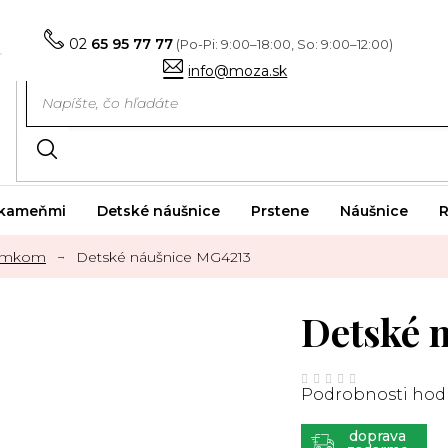
02
65 95 77 77
info@moza.sk
i kameňmi
Detské náušnice
Prstene
Náušnice
R
zámkom
Detské náušnice MG4213
Detské 
Priemerné
hodnotenie
Podrobnosti hod
produktu
je
0,0
z
ZADARMO