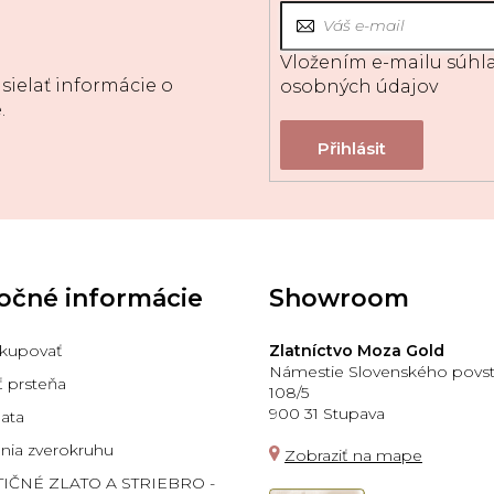
Vložením e-mailu súhla
sielať informácie o
osobných údajov
.
očné informácie
Showroom
kupovať
Zlatníctvo Moza Gold
Námestie Slovenského povst
ť prsteňa
108/5
900 31 Stupava
lata
ia zverokruhu
Zobraziť na mape
TIČNÉ ZLATO A STRIEBRO -