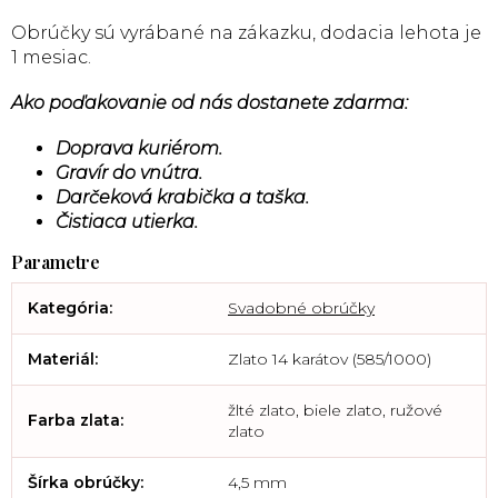
Obrúčky sú vyrábané na zákazku, dodacia lehota je
1 mesiac.
Ako poďakovanie od nás dostanete zdarma:
Doprava kuriérom.
Gravír do vnútra.
Darčeková krabička a taška.
Čistiaca utierka.
Kategória
:
Svadobné obrúčky
Materiál
:
Zlato 14 karátov (585/1000)
žlté zlato, biele zlato, ružové
Farba zlata
:
zlato
Šírka obrúčky
:
4,5 mm