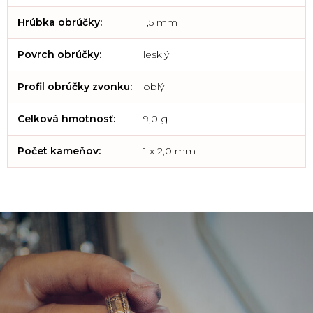
Hrúbka obrúčky
:
1,5 mm
Povrch obrúčky
:
lesklý
Profil obrúčky zvonku
:
oblý
Celková hmotnosť
:
9,0 g
Počet kameňov
:
1 x 2,0 mm