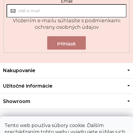
Email
Vložením e-mailu súhlasíte s
podmienkami
ochrany osobných údajov
Z
Nakupovanie
á
p
ä
Užitočné informácie
t
i
Showroom
e
Kontakt
Tento web používa súbory cookie. Ďalším
prechádzaním tohto webu vyjadrujete súhlas s ich