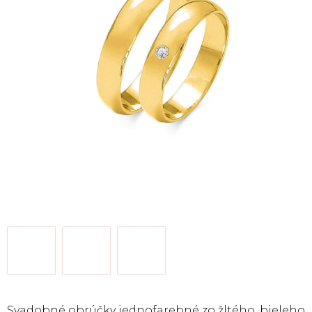
Svadobné obrúčky jednofarebné zo žltého, bieleho