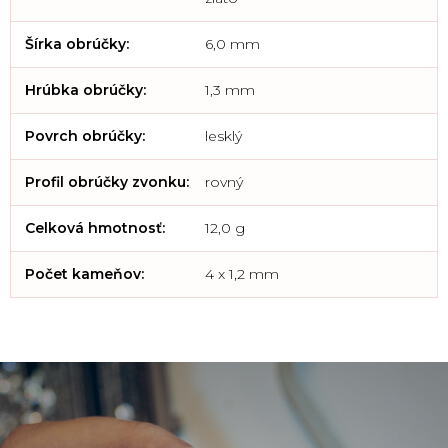
Šírka obrúčky
:
6,0 mm
Hrúbka obrúčky
:
1,3 mm
Povrch obrúčky
:
lesklý
Profil obrúčky zvonku
:
rovný
Celková hmotnosť
:
12,0 g
Počet kameňov
:
4 x 1,2 mm