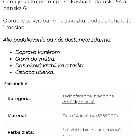
Cena je kalkulovaná pri veľkostiach: dámska 54 a
pánska 64.
Obrúčky sú vyrábané na zákazku, dodacia lehota je
1 mesiac.
Ako poďakovanie od nás dostanete zdarma:
Doprava kuriérom.
Gravír do vnútra.
Darčeková krabička a taška.
Čistiaca utierka.
Jednofarebné svadobné
Kategória
:
obrúčky hladké
Materiál
:
Zlato 14 karátov (585/1000)
žlté zlato, biele zlato, ružové
Farba zlata
:
zlato