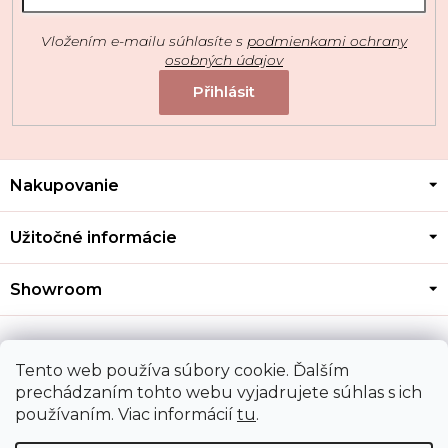
Vložením e-mailu súhlasíte s
podmienkami ochrany
osobných údajov
Z
Nakupovanie
á
p
ä
Užitočné informácie
t
i
Showroom
e
Kontakt
Tento web používa súbory cookie. Ďalším
prechádzaním tohto webu vyjadrujete súhlas s ich
používaním. Viac informácií
tu
.
Doprava a platba