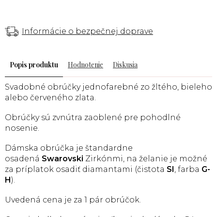
Informácie o bezpečnej doprave
Popis
Hodnotenie
Diskusia
Svadobné obrúčky jednofarebné zo žltého, bieleho
alebo červeného zlata.
Obrúčky sú zvnútra zaoblené pre pohodlné
nosenie.
Dámska obrúčka je štandardne
osadená
Swarovski
Zirkónmi, na želanie je možné
za príplatok osadiť diamantami (čistota
SI
, farba
G-
H
).
Uvedená cena je za 1 pár obrúčok.