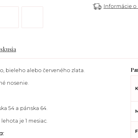
Informácie o
iskusia
, bieleho alebo červeného zlata.
né nosenie.
K
ska 54 a pánska 64.
M
lehota je 1 mesiac.
F
a: