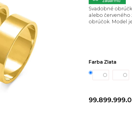
5
hviezdičiek.
Svadobné obrúčky
alebo červeného z
obrúčok. Model j
Farba Zlata
99.899.999.0