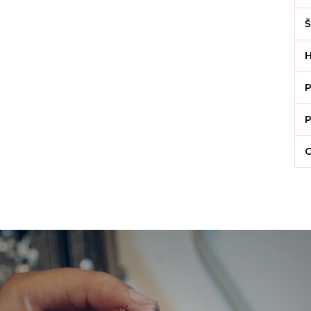
Š
H
P
P
C