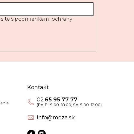
síte s
podmienkami ochrany
Kontakt
02
65 95 77 77
ania
info
@
moza.sk