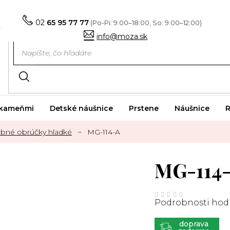
02
65 95 77 77
info@moza.sk
i kameňmi
Detské náušnice
Prstene
Náušnice
R
bné obrúčky hladké
MG-114-A
MG-114
Priemerné
hodnotenie
Podrobnosti hod
produktu
je
0,0
z
ZADARMO