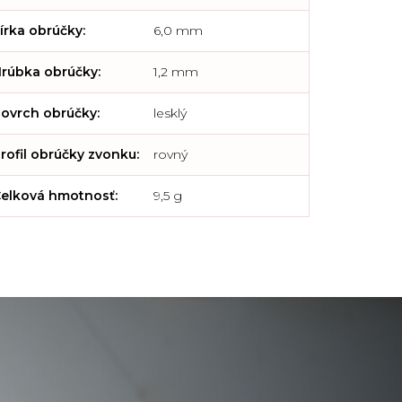
írka obrúčky
:
6,0 mm
rúbka obrúčky
:
1,2 mm
ovrch obrúčky
:
lesklý
rofil obrúčky zvonku
:
rovný
elková hmotnosť
:
9,5 g