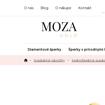
Prejsť
na
O nás
Blog
O nákupe
Kontakt
obsah
Diamantové šperky
Šperky s prírodným
Svadobné obrúčky
Jednofarebné svado