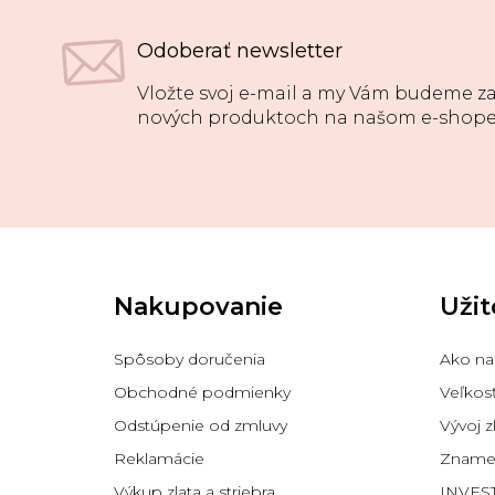
Odoberať newsletter
Vložte svoj e-mail a my Vám budeme za
nových produktoch na našom e-shope
Z
á
p
Nakupovanie
Užit
ä
t
i
Spôsoby doručenia
Ako na
e
Obchodné podmienky
Veľkos
Odstúpenie od zmluvy
Vývoj z
Reklamácie
Znamen
Výkup zlata a striebra
INVES