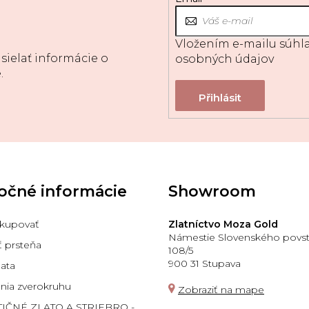
Vložením e-mailu súhla
sielať informácie o
osobných údajov
.
očné informácie
Showroom
kupovať
Zlatníctvo Moza Gold
Námestie Slovenského povst
ť prsteňa
108/5
900 31 Stupava
lata
ia zverokruhu
Zobraziť na mape
TIČNÉ ZLATO A STRIEBRO -