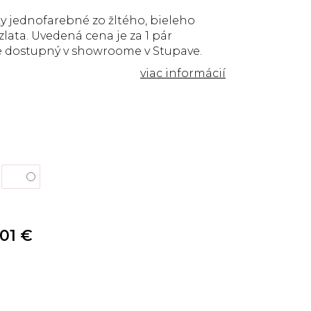
 jednofarebné zo žltého, bieleho
lata. Uvedená cena je za 1 pár
e dostupný v showroome v Stupave.
01 €