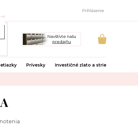
Prihlásenie
Navštívte našu
predajňu
NÁKUPNÝ
KOŠÍK
etiazky
Prívesky
Investičné zlato a striebro
Svado
-A
notenia