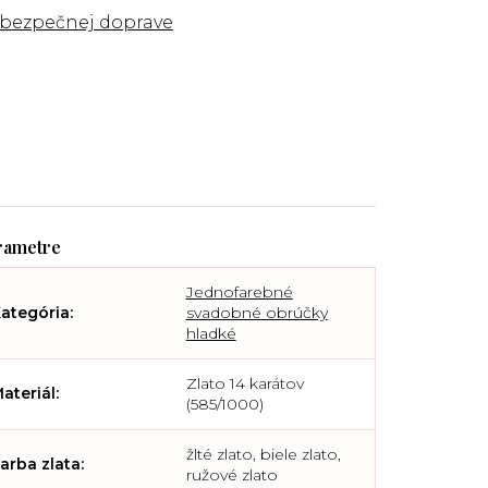
 bezpečnej doprave
Jednofarebné
ategória
:
svadobné obrúčky
hladké
Zlato 14 karátov
ateriál
:
(585/1000)
žlté zlato, biele zlato,
arba zlata
:
ružové zlato