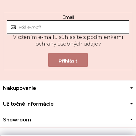
Email
Vložením e-mailu súhlasíte s
podmienkami
ochrany osobných údajov
Z
Nakupovanie
á
p
ä
Užitočné informácie
t
i
Showroom
e