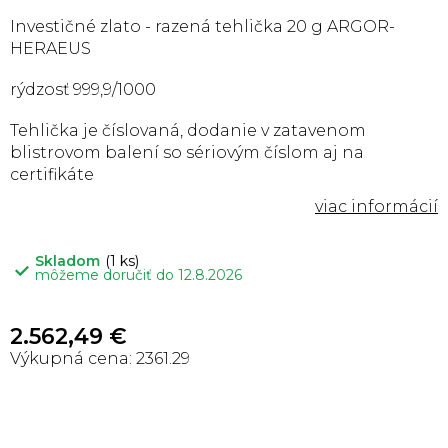
Investičné zlato - razená tehlička 20 g ARGOR-
HERAEUS
rýdzosť 999,9/1000
Tehlička je číslovaná, dodanie v zatavenom
blistrovom balení so sériovým číslom aj na
certifikáte
Skladom
(1 ks)
môžeme doručiť do
12.8.2026
2.562,49 €
2361.29