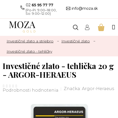
Prejsť
02
65 95 77 77
na
info@moza.sk
obsah
NÁKU
KOŠÍK
Investičné zlato a striebro
Investičné zlato
Investičné zlato - tehličky
Investičné zlato - tehlička 20 g
- ARGOR-HERAEUS
Priemerné
hodnotenie
Značka:
Argor-Heraeus
Podrobnosti hodnotenia
produktu
je
0,0
z
5
hviezdičiek.