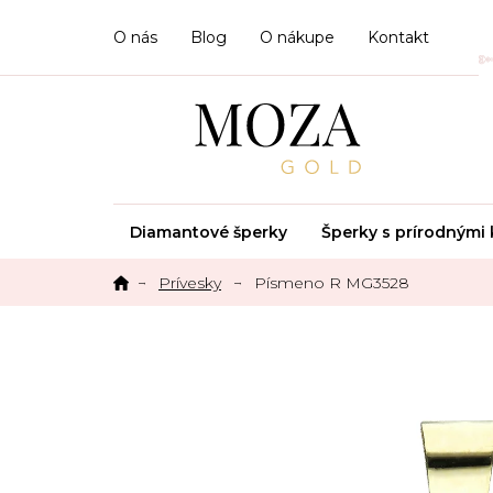
Prejsť
na
O nás
Blog
O nákupe
Kontakt
obsah
Diamantové šperky
Šperky s prírodným
Prívesky
Písmeno R MG3528