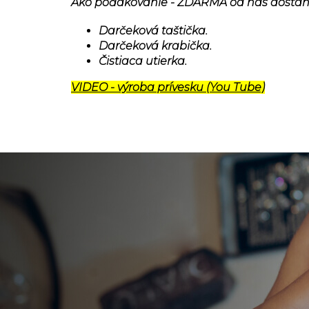
Ako poďakovanie - ZDARMA od nás dostan
Darčeková taštička.
Darčeková krabička.
Čistiaca utierka.
VIDEO - výroba prívesku (You Tube)