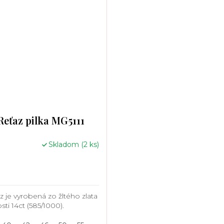
Reťaz pilka MG5111
Skladom
(2 ks)
z je vyrobená zo žltého zlata
sti 14ct (585/1000).