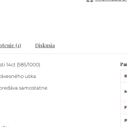
tenie (1)
Diskusia
ti 14ct (585/1000).
K
 závesného uška.
a predáva samostatne.
M
F
P