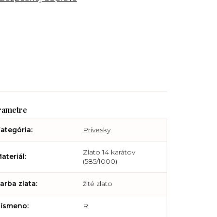
ategória
:
Prívesky
Zlato 14 karátov
ateriál
:
(585/1000)
arba zlata
:
žlté zlato
ísmeno
:
R