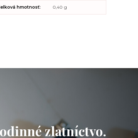
elková hmotnosť
:
0,40 g
odinné zlatníctvo.