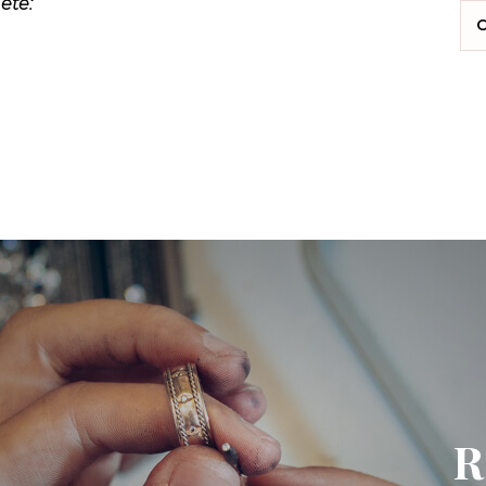
ete:
C
R