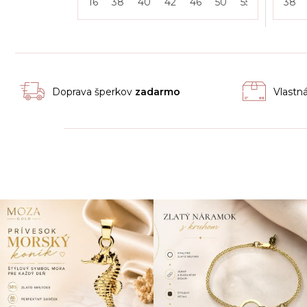
16
38
40
42
46
50
55
38
Doprava šperkov
zadarmo
Vlastn