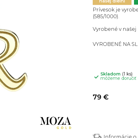
5
našej dielni
hviezdičiek.
Prívesok je vyrobe
(585/1000).
Vyrobené v našej 
VYROBENÉ NA S
Skladom
(1 ks)
môžeme doručiť
79 €
Informácie o