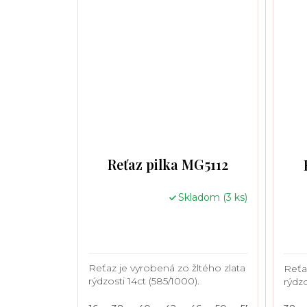
Reťaz pilka MG5112
Skladom
(3 ks)
Reťaz je vyrobená zo žltého zlata
Reťa
rýdzosti 14ct (585/1000).
rýdzo