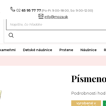
02
65 95 77 77
info@moza.sk
i kameňmi
Detské náušnice
Prstene
Náušnice
R
Písmeno
Priemerné
hodnotenie
Podrobnosti hod
produktu
je
5,0
z
vyrobené v