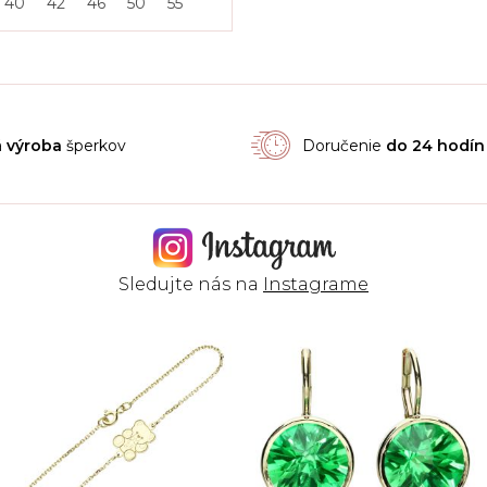
40
42
46
50
55
á
výroba
šperkov
Doručenie
do 24 hodín
Sledujte nás na
Instagrame