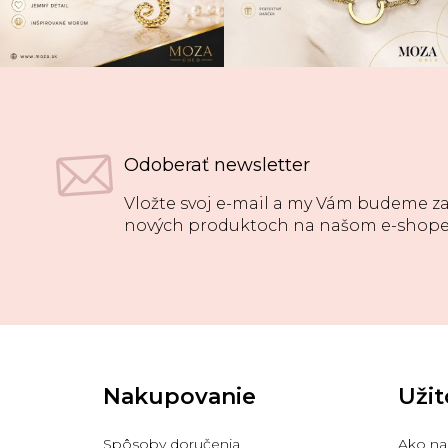
Odoberať newsletter
Vložte svoj e-mail a my Vám budeme za
nových produktoch na našom e-shope
Z
á
p
Nakupovanie
Užit
ä
t
i
Spôsoby doručenia
Ako na