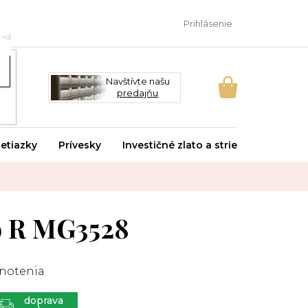
Prihlásenie
Navštívte našu
predajňu
NÁKUPNÝ
KOŠÍK
etiazky
Prívesky
Investičné zlato a striebro
Svado
 R MG3528
notenia
ZADARMO