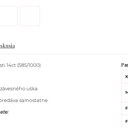
iskusia
ti 14ct (585/1000).
K
 závesného uška.
M
a predáva samostatne.
F
ete:
F