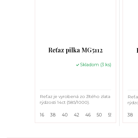
Reťaz pilka MG5112
Skladom
(3 ks)
Reťaz je vyrobená zo žltého zlata
Reťa
rýdzosti 14ct (585/1000).
rýdzo
16
38
40
42
46
50
55
38