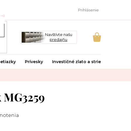
Prihlásenie
Navštívte našu
predajňu
NÁKUPNÝ
KOŠÍK
etiazky
Prívesky
Investičné zlato a striebro
Svado
k MG3259
notenia