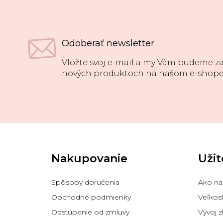
Odoberať newsletter
Vložte svoj e-mail a my Vám budeme za
nových produktoch na našom e-shope
Z
á
p
Nakupovanie
Užit
ä
t
i
Spôsoby doručenia
Ako na
e
Obchodné podmienky
Veľkos
Odstúpenie od zmluvy
Vývoj z