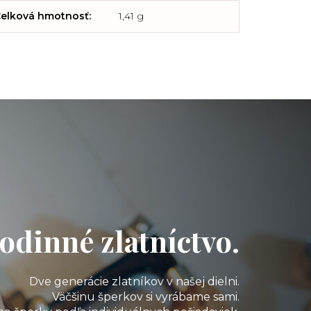
elková hmotnosť
:
1,41 g
odinné zlatníctvo.
Dve generácie zlatníkov v našej dielni.
Väčšinu šperkov si vyrábame sami.