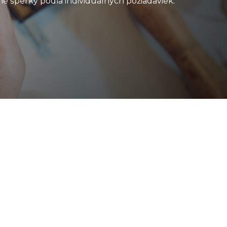
e šperky podľa individuálnych požiadaviek.