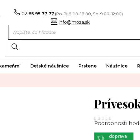
02
65 95 77 77
info@moza.sk
i kameňmi
Detské náušnice
Prstene
Náušnice
R
Príveso
Priemerné
hodnotenie
Podrobnosti hod
produktu
je
0,0
z
ZADARMO