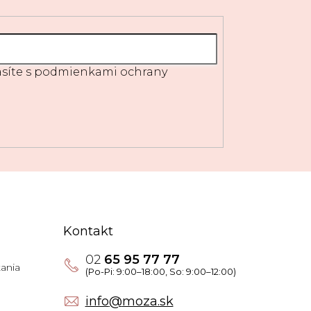
síte s
podmienkami ochrany
Kontakt
02
65 95 77 77
ania
info
@
moza.sk