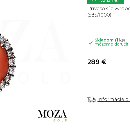
5
hviezdičiek.
Prívesok je vyrobe
(585/1000).
Skladom
(1 ks)
môžeme doručiť
289 €
Informácie o