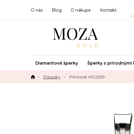
Prejsť
na
O nás
Blog
O nákupe
Kontakt
obsah
Diamantové šperky
Šperky s prírodným
Prívesky
Prívesok MG3259