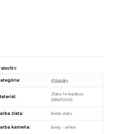
ategória
:
Prívesky
Zlato 14 karátov
ateriál
:
(585/1000)
arba zlata
:
biele zlato
arba kameňa
:
biely - white