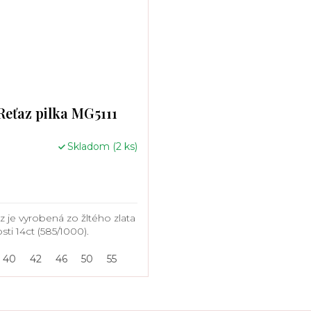
Reťaz pilka MG5111
Skladom
(2 ks)
z je vyrobená zo žltého zlata
sti 14ct (585/1000).
40
42
46
50
55