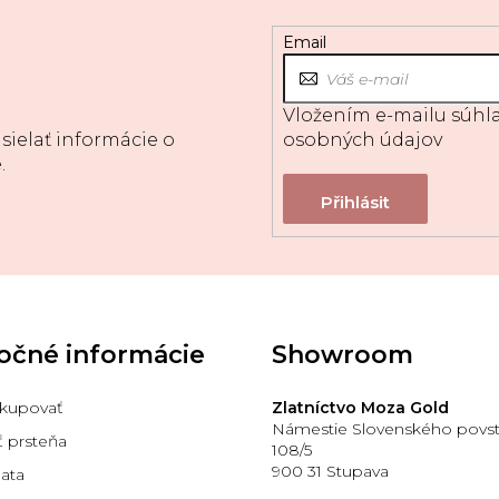
Email
Vložením e-mailu súhla
sielať informácie o
osobných údajov
.
očné informácie
Showroom
kupovať
Zlatníctvo Moza Gold
Námestie Slovenského povst
ť prsteňa
108/5
900 31 Stupava
lata