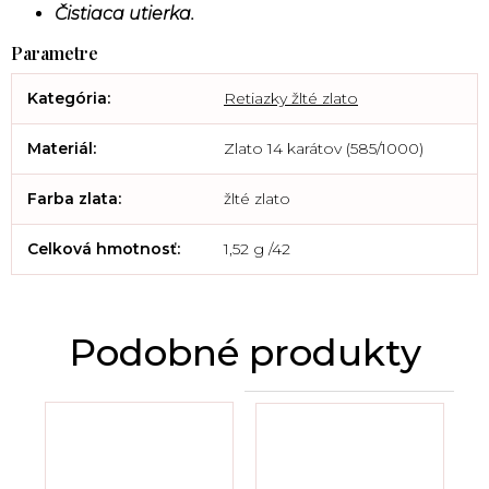
Čistiaca utierka.
Kategória
:
Retiazky žlté zlato
Materiál
:
Zlato 14 karátov (585/1000)
Farba zlata
:
žlté zlato
Celková hmotnosť
:
1,52 g /42