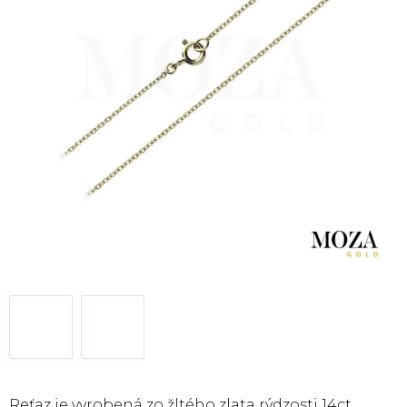
Reťaz je vyrobená zo žltého zlata rýdzosti 14ct