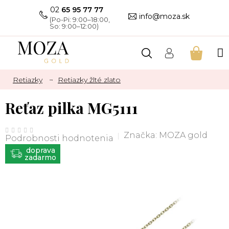
Prejsť
02
65 95 77 77
na
info@moza.sk
obsah
NÁKU
KOŠÍK
Retiazky
Retiazky žlté zlato
Reťaz pilka MG5111
Priemerné
hodnotenie
Značka:
MOZA gold
Podrobnosti hodnotenia
produktu
je
ZADARMO
0,0
z
5
hviezdičiek.