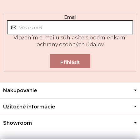
Email
Vložením e-mailu súhlasíte s
podmienkami
ochrany osobných údajov
Z
Nakupovanie
á
p
ä
Užitočné informácie
t
i
Showroom
e