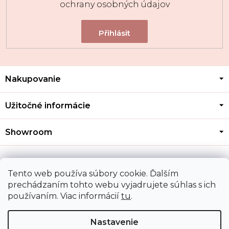
ochrany osobných údajov
Z
Nakupovanie
á
p
ä
Užitočné informácie
t
i
Showroom
e
Kontakt
Tento web používa súbory cookie. Ďalším
prechádzaním tohto webu vyjadrujete súhlas s ich
používaním. Viac informácií
tu
.
Doprava a platba
Nastavenie