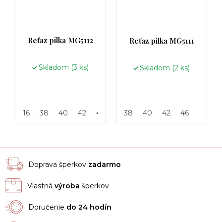
Reťaz pilka MG5112
Reťaz pilka MG5111
Skladom
(3 ks)
Skladom
(2 ks)
16
38
40
42
46
50
38
55
40
42
46
50
5
Doprava šperkov
zadarmo
Vlastná
výroba
šperkov
Doručenie
do 24 hodín