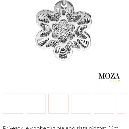
Prívesok je vyrobený z bieleho zlata rýdzosti 14ct