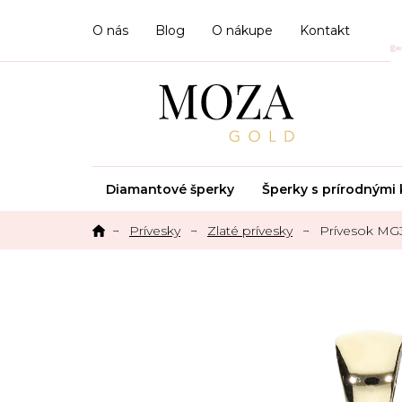
Prejsť
na
O nás
Blog
O nákupe
Kontakt
obsah
Diamantové šperky
Šperky s prírodným
Prívesky
Zlaté prívesky
Prívesok MG