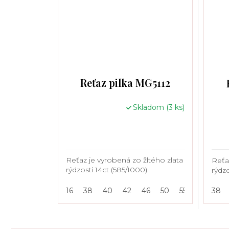
Reťaz pilka MG5112
Skladom
(3 ks)
Reťaz je vyrobená zo žltého zlata
Reťa
rýdzosti 14ct (585/1000).
rýdzo
16
38
40
42
46
50
55
38