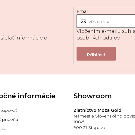
Email
Vložením e-mailu súhla
sielať informácie o
osobných údajov
.
očné informácie
Showroom
kupovať
Zlatníctvo Moza Gold
Námestie Slovenského povst
ť prsteňa
108/5
900 31 Stupava
lata