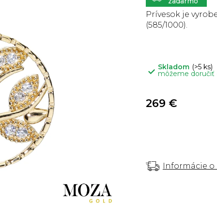
5
hviezdičiek.
Prívesok je vyrobe
(585/1000).
Skladom
(>5 ks)
môžeme doručiť
269 €
Informácie o