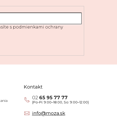
síte s
podmienkami ochrany
Kontakt
02
65 95 77 77
ania
info
@
moza.sk