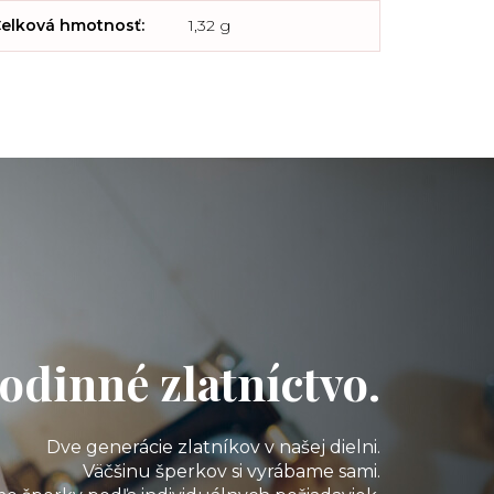
elková hmotnosť
:
1,32 g
odinné zlatníctvo.
Dve generácie zlatníkov v našej dielni.
Väčšinu šperkov si vyrábame sami.