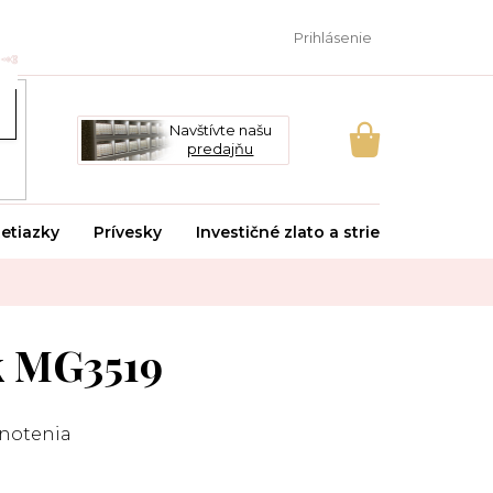
Prihlásenie
Navštívte našu
predajňu
NÁKUPNÝ
KOŠÍK
etiazky
Prívesky
Investičné zlato a striebro
Svado
k MG3519
notenia