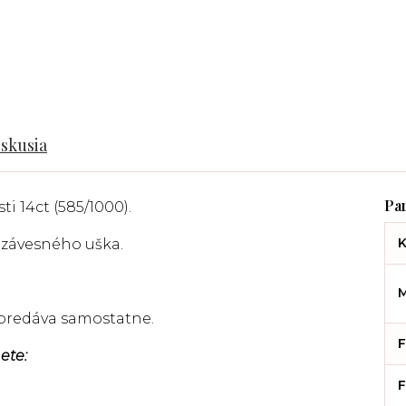
iskusia
ti 14ct (585/1000).
K
 závesného uška.
M
a predáva samostatne.
F
ete:
F