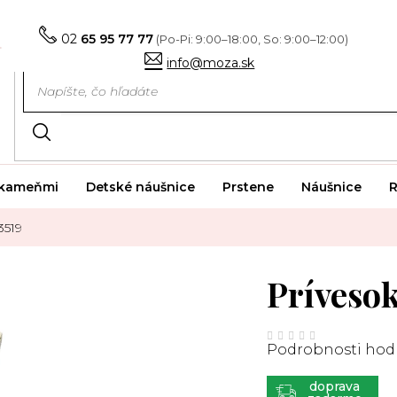
02
65 95 77 77
info@moza.sk
i kameňmi
Detské náušnice
Prstene
Náušnice
R
3519
Príveso
Priemerné
hodnotenie
Podrobnosti hod
produktu
je
0,0
z
ZADARMO