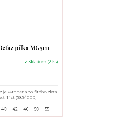
Reťaz pilka MG5111
Skladom
(2 ks)
z je vyrobená zo žltého zlata
sti 14ct (585/1000).
40
42
46
50
55