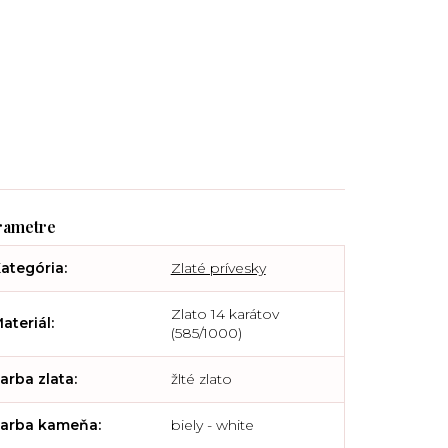
ategória
:
Zlaté prívesky
Zlato 14 karátov
ateriál
:
(585/1000)
arba zlata
:
žlté zlato
arba kameňa
:
biely - white