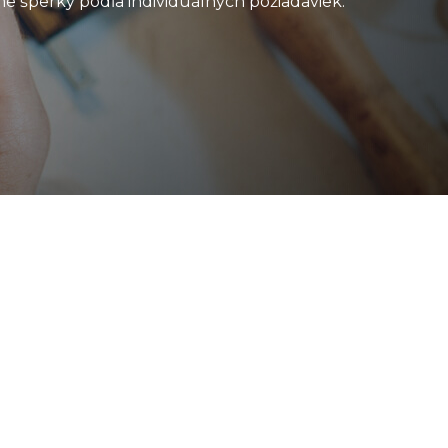
e šperky podľa individuálnych požiadaviek.