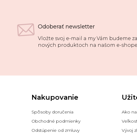
Odoberať newsletter
Vložte svoj e-mail a my Vám budeme za
nových produktoch na našom e-shope
Z
á
p
Nakupovanie
Užit
ä
t
i
Spôsoby doručenia
Ako na
e
Obchodné podmienky
Veľkos
Odstúpenie od zmluvy
Vývoj z