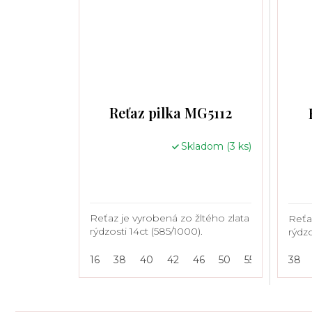
Reťaz pilka MG5112
Skladom
(3 ks)
Reťaz je vyrobená zo žltého zlata
Reťa
rýdzosti 14ct (585/1000).
rýdzo
16
38
40
42
46
50
55
38