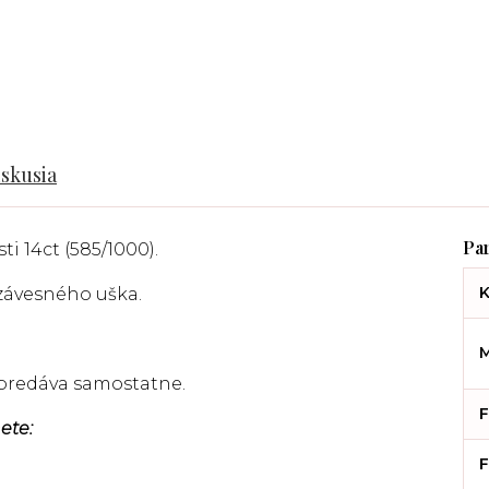
iskusia
ti 14ct (585/1000).
K
 závesného uška.
M
a predáva samostatne.
F
ete:
F