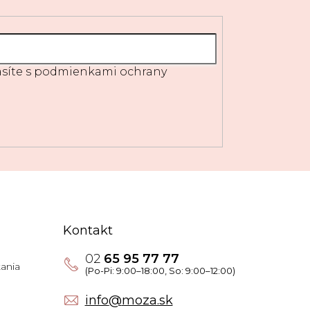
síte s
podmienkami ochrany
Kontakt
02
65 95 77 77
ania
info
@
moza.sk