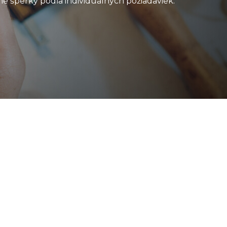
e šperky podľa individuálnych požiadaviek.