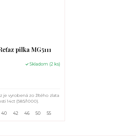
Reťaz pilka MG5111
Skladom
(2 ks)
z je vyrobená zo žltého zlata
sti 14ct (585/1000).
40
42
46
50
55