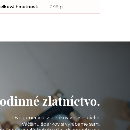
elková hmotnosť
:
0,98 g
odinné zlatníctvo.
Dve generácie zlatníkov v našej dielni.
Väčšinu šperkov si vyrábame sami.