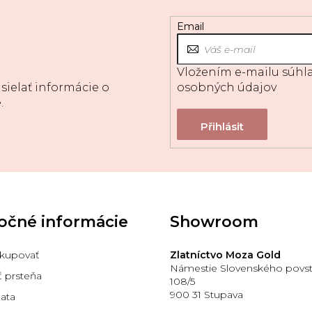
Email
Vložením e-mailu súhla
sielať informácie o
osobných údajov
.
očné informácie
Showroom
kupovať
Zlatníctvo Moza Gold
Námestie Slovenského povst
ť prsteňa
108/5
900 31 Stupava
lata