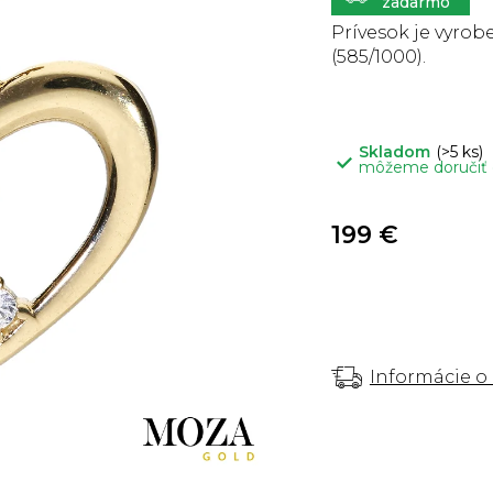
5
hviezdičiek.
Prívesok je vyrobe
(585/1000).
Skladom
(>5 ks)
môžeme doručiť
199 €
Informácie o