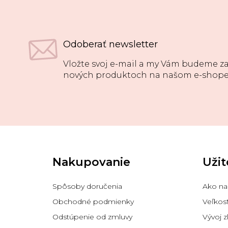
Odoberať newsletter
Vložte svoj e-mail a my Vám budeme za
nových produktoch na našom e-shope
Z
á
p
Nakupovanie
Užit
ä
t
i
Spôsoby doručenia
Ako na
e
Obchodné podmienky
Veľkos
Odstúpenie od zmluvy
Vývoj z