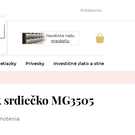
Prihlásenie
Navštívte našu
predajňu
NÁKUPNÝ
KOŠÍK
etiazky
Prívesky
Investičné zlato a striebro
Svado
k srdiečko MG3505
notenia