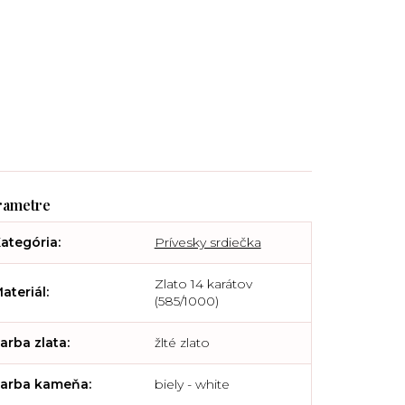
ategória
:
Prívesky srdiečka
Zlato 14 karátov
ateriál
:
(585/1000)
arba zlata
:
žlté zlato
arba kameňa
:
biely - white