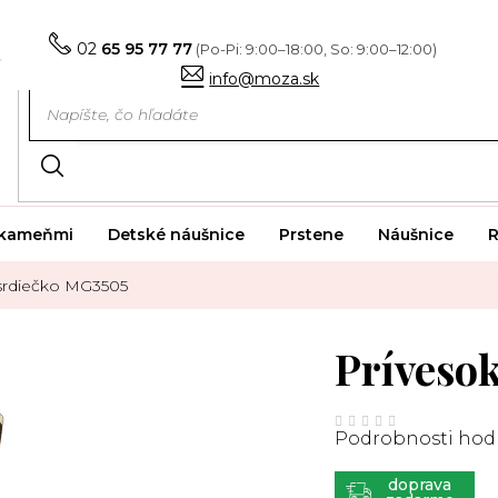
02
65 95 77 77
info@moza.sk
i kameňmi
Detské náušnice
Prstene
Náušnice
R
srdiečko MG3505
Príveso
Priemerné
hodnotenie
Podrobnosti hod
produktu
je
0,0
z
ZADARMO