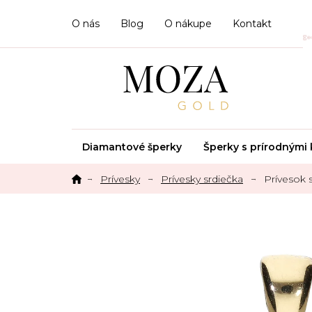
Prejsť
na
O nás
Blog
O nákupe
Kontakt
obsah
Diamantové šperky
Šperky s prírodným
Prívesky
Prívesky srdiečka
Prívesok 