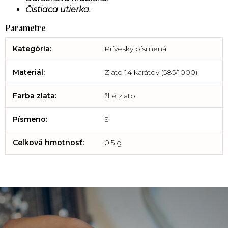
Čistiaca utierka.
Kategória
:
Prívesky písmená
Materiál
:
Zlato 14 karátov (585/1000)
Farba zlata
:
žlté zlato
Písmeno
:
S
Celková hmotnosť
:
0,5 g