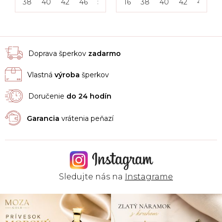
38
40
42
46
50
55
16
38
40
42
46
5
Doprava šperkov
zadarmo
Vlastná
výroba
šperkov
Doručenie
do 24 hodín
Garancia
vrátenia peňazí
Sledujte nás na
Instagrame