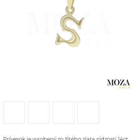
Prívesok je vyrobený zo žltého zlata rýdzosti 14ct