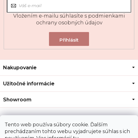
Vložením e-mailu súhlasíte s
podmienkami
ochrany osobných údajov
Z
Nakupovanie
á
p
ä
Užitočné informácie
t
i
Showroom
e
Kontakt
Tento web používa súbory cookie. Ďalším
prechádzaním tohto webu vyjadrujete súhlas s ich