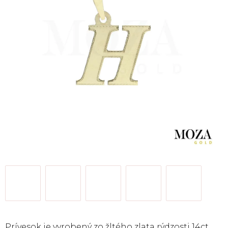
Prívesok je vyrobený zo žltého zlata rýdzosti 14ct