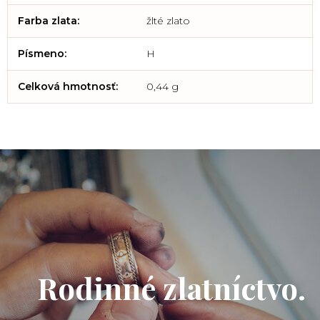
Farba zlata
:
žlté zlato
Písmeno
:
H
Celková hmotnosť
:
0,44 g
Rodinné zlatníctvo.