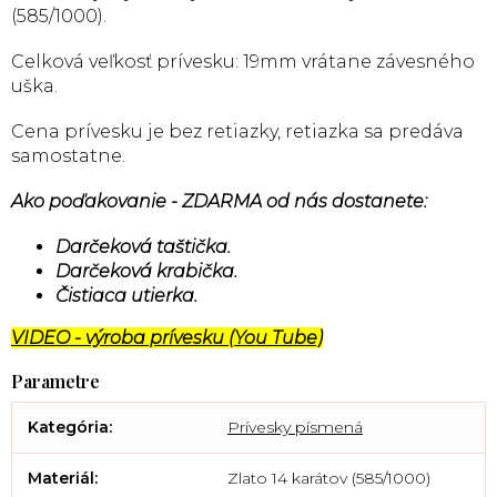
(585/1000).
Celková veľkosť prívesku: 19mm vrátane závesného
uška.
Cena prívesku je bez retiazky, retiazka sa predáva
samostatne.
Ako poďakovanie - ZDARMA od nás dostanete:
Darčeková taštička.
Darčeková krabička.
Čistiaca utierka.
VIDEO - výroba prívesku (You Tube)
Kategória
:
Prívesky písmená
Materiál
:
Zlato 14 karátov (585/1000)