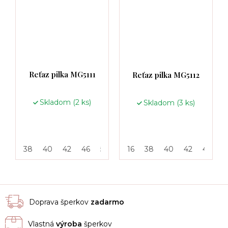
Reťaz pilka MG5111
Reťaz pilka MG5112
Skladom
(2 ks)
Skladom
(3 ks)
38
40
42
46
50
55
16
38
40
42
46
5
Doprava šperkov
zadarmo
Vlastná
výroba
šperkov