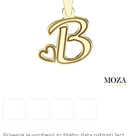
Prívesok je vyrobený zo žltého zlata rýdzosti 14ct