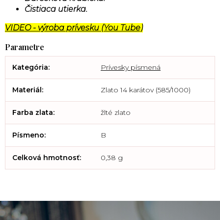
Čistiaca utierka.
VIDEO - výroba prívesku (You Tube)
Kategória
:
Prívesky písmená
Materiál
:
Zlato 14 karátov (585/1000)
Farba zlata
:
žlté zlato
Písmeno
:
B
Celková hmotnosť
:
0,38 g