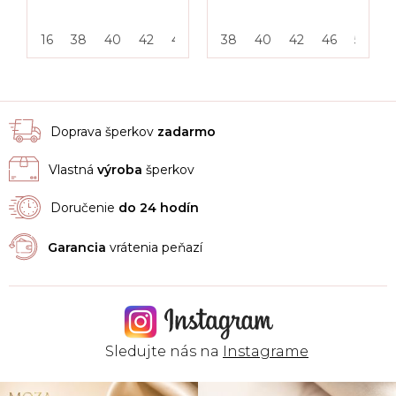
16
38
40
42
46
50
38
55
40
42
46
50
5
Doprava šperkov
zadarmo
Vlastná
výroba
šperkov
Doručenie
do 24 hodín
Garancia
vrátenia peňazí
Sledujte nás na
Instagrame