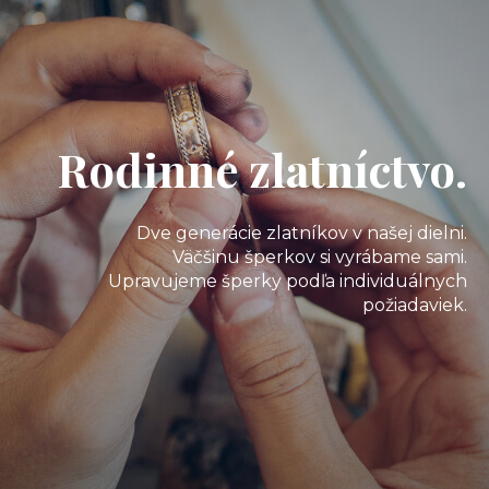
Rodinné zlatníctvo.
Dve generácie zlatníkov v našej dielni.
Väčšinu šperkov si vyrábame sami.
Upravujeme šperky podľa individuálnych
požiadaviek.