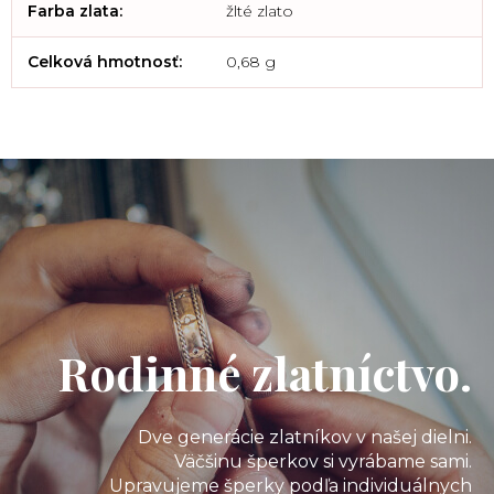
Farba zlata
:
žlté zlato
Celková hmotnosť
:
0,68 g
Rodinné zlatníctvo.
Dve generácie zlatníkov v našej dielni.
Väčšinu šperkov si vyrábame sami.
Upravujeme šperky podľa individuálnych