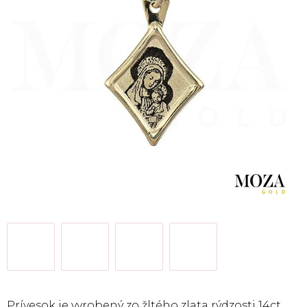
Prívesok je vyrobený zo žltého zlata rýdzosti 14ct