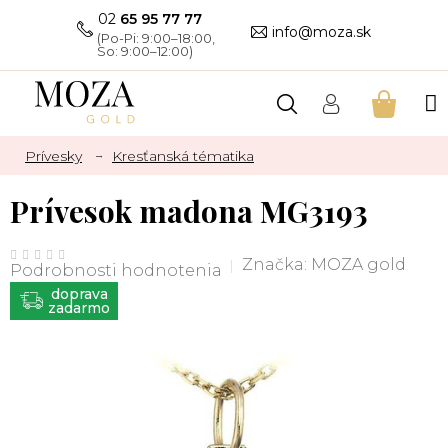
Prejsť
02
65 95 77 77
na
info@moza.sk
obsah
NÁKU
KOŠÍK
Prívesky
Kresťanská tématika
Prívesok madona MG3193
Priemerné
hodnotenie
Značka:
MOZA gold
Podrobnosti hodnotenia
produktu
je
ZADARMO
0,0
z
5
hviezdičiek.