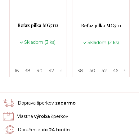
Reťaz pilka MG5112
Reťaz pilka MG5111
Skladom
(3 ks)
Skladom
(2 ks)
16
38
40
42
46
50
38
55
40
42
46
50
5
Doprava šperkov
zadarmo
Vlastná
výroba
šperkov
Doručenie
do 24 hodín