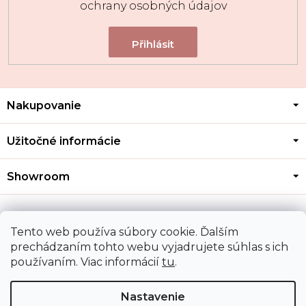
ochrany osobných údajov
Z
Nakupovanie
á
p
ä
Užitočné informácie
t
i
Showroom
e
Kontakt
Tento web používa súbory cookie. Ďalším
prechádzaním tohto webu vyjadrujete súhlas s ich
používaním. Viac informácií
tu
.
Doprava a platba
Nastavenie