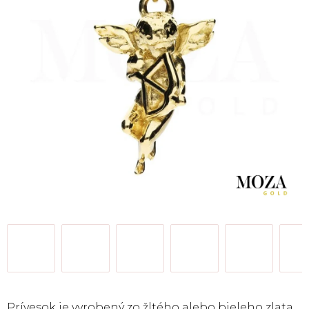
Prívesok je vyrobený zo žltého alebo bieleho zlata