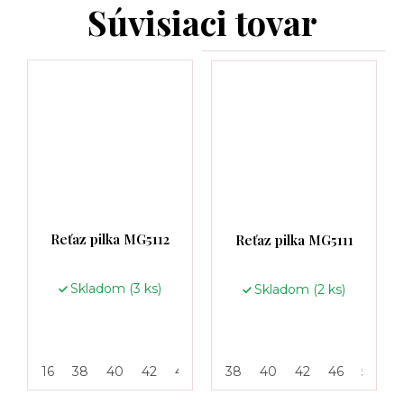
Súvisiaci tovar
Reťaz pilka MG5112
Reťaz pilka MG5111
Skladom
(3 ks)
Skladom
(2 ks)
16
38
40
42
46
50
38
55
40
42
46
50
5