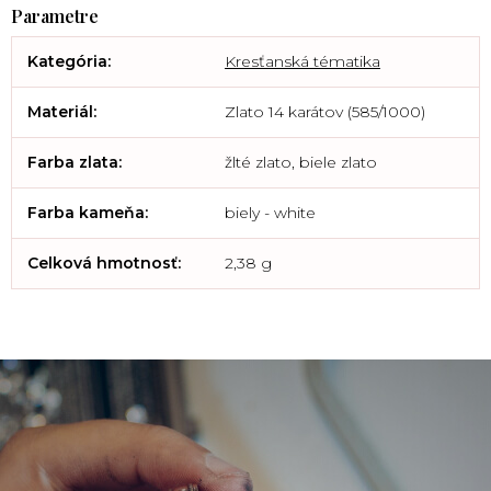
Kategória
:
Kresťanská tématika
Materiál
:
Zlato 14 karátov (585/1000)
Farba zlata
:
žlté zlato, biele zlato
Farba kameňa
:
biely - white
Celková hmotnosť
:
2,38 g