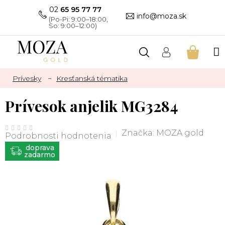
Prejsť
02
65 95 77 77
na
info@moza.sk
obsah
NÁKU
KOŠÍK
Prívesky
Kresťanská tématika
Prívesok anjelik MG3284
Priemerné
hodnotenie
Značka:
MOZA gold
Podrobnosti hodnotenia
produktu
je
ZADARMO
0,0
z
5
hviezdičiek.