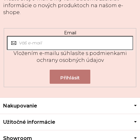
informácie o nových produktoch na našom e-
shope.
Email
Vložením e-mailu súhlasíte s
podmienkami
ochrany osobných údajov
Z
Nakupovanie
á
p
ä
Užitočné informácie
t
i
Showroom