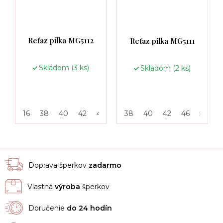
Reťaz pilka MG5112
Reťaz pilka MG5111
Skladom
(3 ks)
Skladom
(2 ks)
16
38
40
42
46
50
38
55
40
42
46
50
5
Doprava šperkov
zadarmo
Vlastná
výroba
šperkov
Doručenie
do 24 hodín