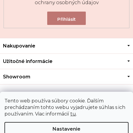
ochrany osobných údajov
Z
Nakupovanie
á
p
ä
Užitočné informácie
t
i
Showroom
e
Kontakt
Tento web používa súbory cookie. Ďalším
prechádzaním tohto webu vyjadrujete súhlas s ich
používaním. Viac informácií
tu
.
Doprava a platba
Nastavenie