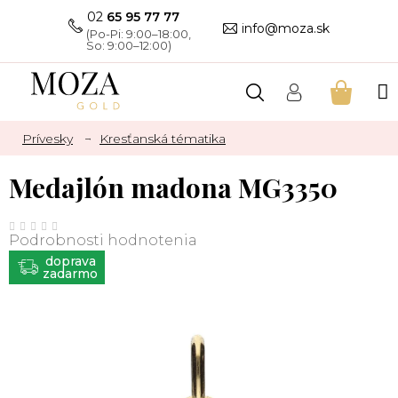
Prejsť
02
65 95 77 77
na
info@moza.sk
obsah
NÁKU
KOŠÍK
Prívesky
Kresťanská tématika
Medajlón madona MG3350
Priemerné
hodnotenie
Podrobnosti hodnotenia
produktu
je
ZADARMO
0,0
z
5
hviezdičiek.