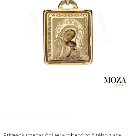
Prívesok (medajlón) je vyrobený zo žltého zlata