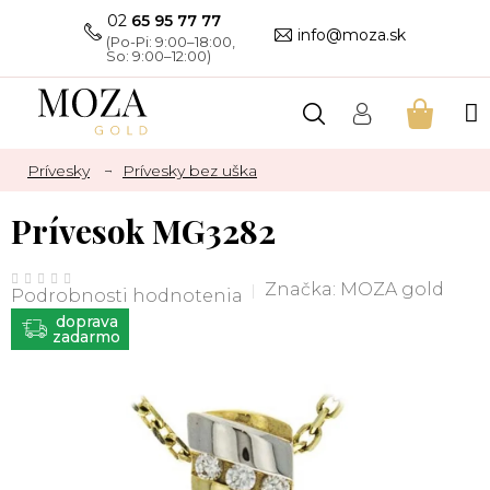
Prejsť
02
65 95 77 77
na
info@moza.sk
obsah
NÁKU
KOŠÍK
Prívesky
Prívesky bez uška
Prívesok MG3282
Priemerné
hodnotenie
Značka:
MOZA gold
Podrobnosti hodnotenia
produktu
je
ZADARMO
0,0
z
5
hviezdičiek.