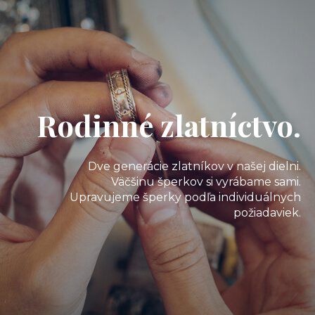
Rodinné zlatníctvo.
Dve generácie zlatníkov v našej dielni.
Väčšinu šperkov si vyrábame sami.
Upravujeme šperky podľa individuálnych
požiadaviek.