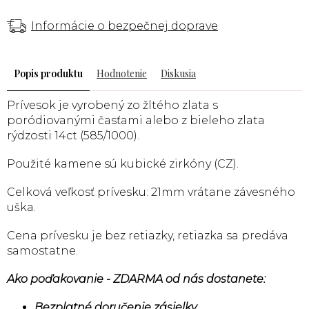
Informácie o bezpečnej doprave
Popis
Hodnotenie
Diskusia
Prívesok je vyrobený zo žltého zlata s
poródiovanými časťami alebo z bieleho zlata
rýdzosti 14ct (585/1000).
Použité kamene sú kubické zirkóny (CZ).
Celková veľkosť prívesku: 21mm vrátane závesného
uška.
Cena prívesku je bez retiazky, retiazka sa predáva
samostatne.
Ako poďakovanie - ZDARMA od nás dostanete:
Bezplatné doručenie zásielky.