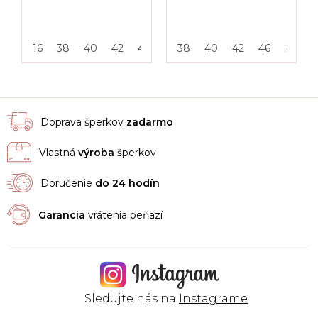
16
38
40
42
46
50
38
55
40
42
46
50
5
Doprava šperkov
zadarmo
Vlastná
výroba
šperkov
Doručenie
do 24 hodín
Garancia
vrátenia peňazí
Sledujte nás na
Instagrame