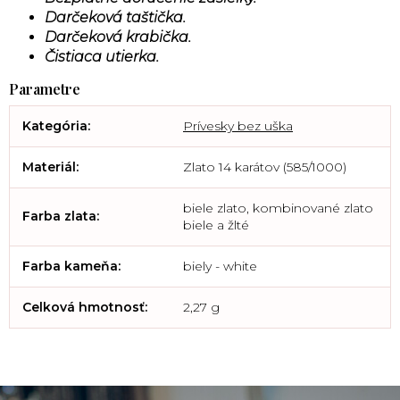
Darčeková taštička.
Darčeková krabička.
Čistiaca utierka.
Kategória
:
Prívesky bez uška
Materiál
:
Zlato 14 karátov (585/1000)
biele zlato, kombinované zlato
Farba zlata
:
biele a žlté
Farba kameňa
:
biely - white
Celková hmotnosť
:
2,27 g