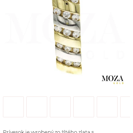
Prívesok je vyrobený zo žltého zlata s