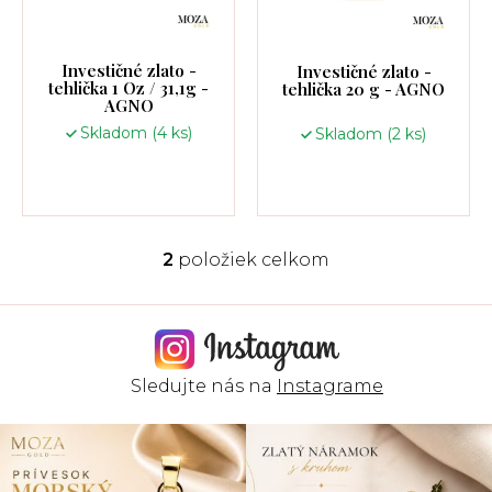
o
d
u
Investičné zlato -
Investičné zlato -
k
tehlička 1 Oz / 31,1g -
tehlička 20 g - AGNO
t
AGNO
o
Skladom
(4 ks)
Skladom
(2 ks)
v
2
položiek celkom
O
v
l
á
d
a
Sledujte nás na
Instagrame
c
i
e
p
r