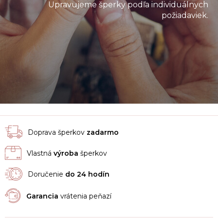
Upravujeme šperky podľa individuálnych
požiadaviek.
Doprava šperkov
zadarmo
Vlastná
výroba
šperkov
Doručenie
do 24 hodín
Garancia
vrátenia peňazí