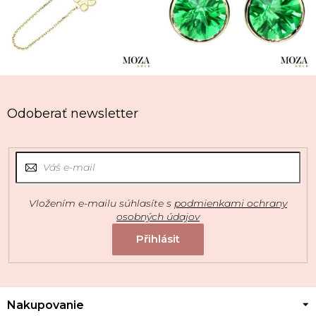
Odoberať newsletter
Vložením e-mailu súhlasíte s
podmienkami ochrany
osobných údajov
Z
Nakupovanie
á