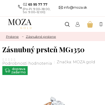
Prejsť
02
65 95 77 77
na
info@moza.sk
obsah
NÁKU
KOŠÍK
Prstene
Zásnubné prstene
Zásnubný prsteň MG1350
Priemerné
hodnotenie
Značka:
MOZA gold
Podrobnosti hodnotenia
produktu
je
ZADARMO
0,0
z
5
hviezdičiek.