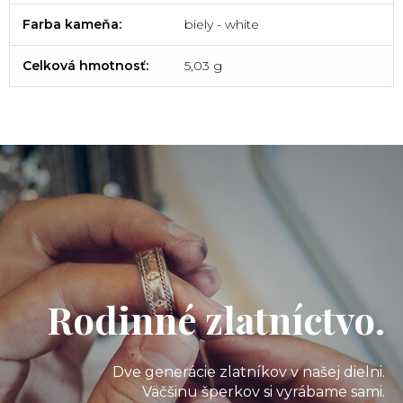
Farba kameňa
:
biely - white
Celková hmotnosť
:
5,03 g
Rodinné zlatníctvo.
Dve generácie zlatníkov v našej dielni.
Väčšinu šperkov si vyrábame sami.