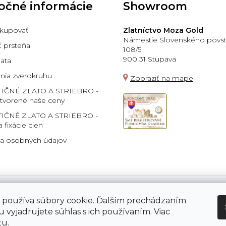
očné informácie
Showroom
kupovať
Zlatníctvo Moza Gold
Námestie Slovenského povst
ť prsteňa
108/5
900 31 Stupava
lata
ia zverokruhu
Zobraziť na mape
TIČNÉ ZLATO A STRIEBRO -
 tvorené naše ceny
IČNĚ ZLATO A STRIEBRO -
a fixácie cien
a osobných údajov
 používa súbory cookie. Ďalším prechádzaním
Platba:
 vyjadrujete súhlas s ich používaním. Viac
tu
.