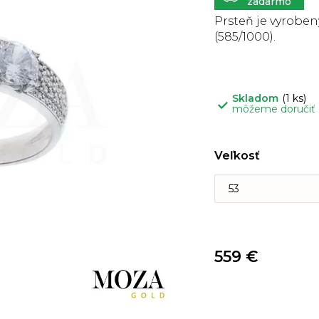
5
hviezdičiek.
Prsteň je vyrobený
(585/1000).
Skladom
(1 ks)
môžeme doručiť
Veľkosť
559 €