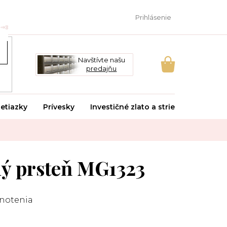
Prihlásenie
Navštívte našu
predajňu
NÁKUPNÝ
KOŠÍK
etiazky
Prívesky
Investičné zlato a striebro
Svado
ý prsteň MG1323
notenia