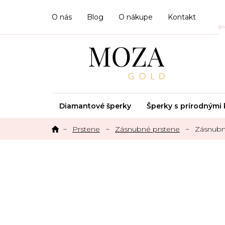
Prejsť
na
O nás
Blog
O nákupe
Kontakt
obsah
Diamantové šperky
Šperky s prírodným
Prstene
Zásnubné prstene
Zásnubn