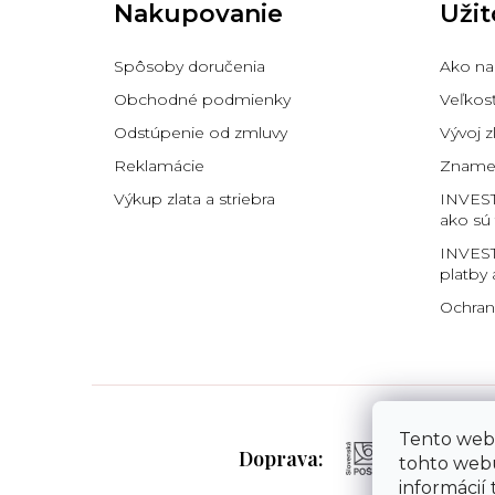
Nakupovanie
Užit
ä
t
i
Spôsoby doručenia
Ako na
e
Obchodné podmienky
Veľkos
Odstúpenie od zmluvy
Vývoj z
Reklamácie
Znamen
Výkup zlata a striebra
INVES
ako sú
INVEST
platby 
Ochran
Tento web
Doprava:
tohto webu
informácií