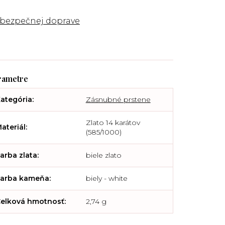
 bezpečnej doprave
ategória
:
Zásnubné prstene
Zlato 14 karátov
ateriál
:
(585/1000)
arba zlata
:
biele zlato
arba kameňa
:
biely - white
elková hmotnosť
:
2,74 g