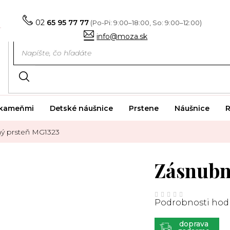
02
65 95 77 77
info@moza.sk
i kameňmi
Detské náušnice
Prstene
Náušnice
R
ý prsteň MG1323
Zásnubn
Priemerné
hodnotenie
Podrobnosti hod
produktu
je
0,0
z
ZADARMO