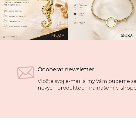
Odoberať newsletter
Vložte svoj e-mail a my Vám budeme za
nových produktoch na našom e-shope
Z
á
p