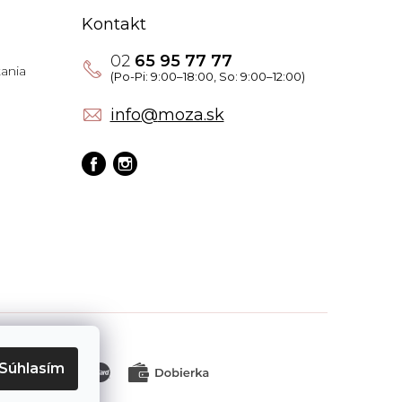
Kontakt
02
65 95 77 77
ania
info
@
moza.sk
Súhlasím