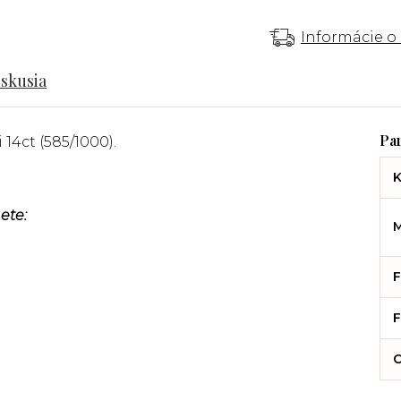
Informácie o
iskusia
 14ct (585/1000).
K
ete:
M
F
F
C