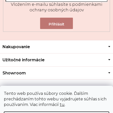
Vložením e-mailu súhlasíte s
podmienkami
ochrany osobných údajov
Z
Nakupovanie
á
p
ä
Užitočné informácie
t
i
Showroom
e
Kontakt
Tento web používa súbory cookie. Ďalším
prechádzaním tohto webu vyjadrujete súhlas s ich
používaním. Viac informácií
tu
.
Doprava a platba