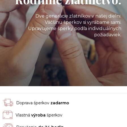
Dve generácie zlatníkov v našej dielni.
Väčšinu šperkov si vyrábame sami.
Upravujeme šperky podľa individuálnych
požiadaviek.
Doprava šperkov
zadarmo
Vlastná
výroba
šperkov