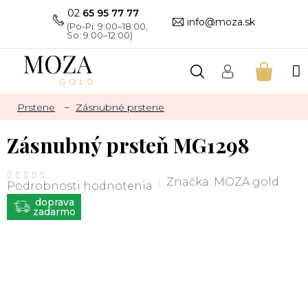
Prejsť
02
65 95 77 77
na
info@moza.sk
obsah
NÁKU
KOŠÍK
Prstene
Zásnubné prstene
Zásnubný prsteň MG1298
Priemerné
hodnotenie
Značka:
MOZA gold
Podrobnosti hodnotenia
produktu
je
ZADARMO
0,0
z
5
hviezdičiek.