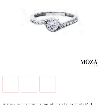
Prsteň je vyrobený z bieleho zlata rýdzosti 14ct