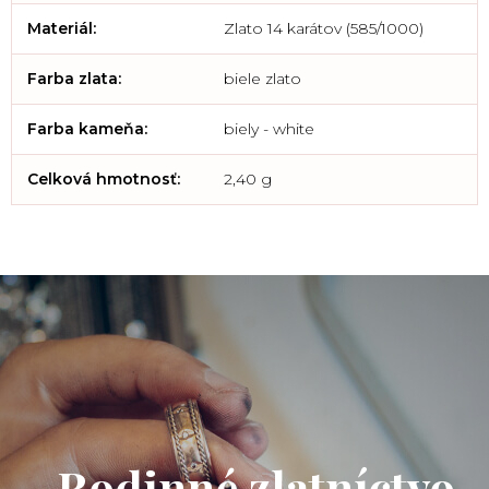
Materiál
:
Zlato 14 karátov (585/1000)
Farba zlata
:
biele zlato
Farba kameňa
:
biely - white
Celková hmotnosť
:
2,40 g
Rodinné zlatníctvo.