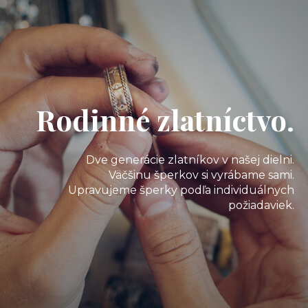
Rodinné zlatníctvo.
Dve generácie zlatníkov v našej dielni.
Väčšinu šperkov si vyrábame sami.
Upravujeme šperky podľa individuálnych
požiadaviek.