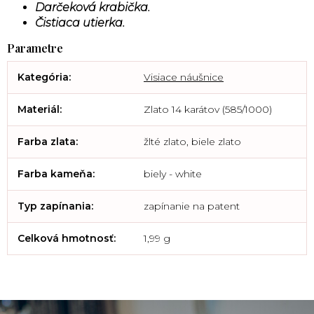
Darčeková krabička.
Čistiaca utierka.
Kategória
:
Visiace náušnice
Materiál
:
Zlato 14 karátov (585/1000)
Farba zlata
:
žlté zlato, biele zlato
Farba kameňa
:
biely - white
Typ zapínania
:
zapínanie na patent
Celková hmotnosť
:
1,99 g