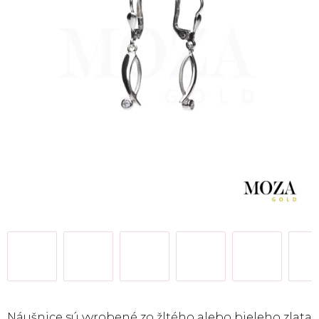
Náušnice sú vyrobené zo žltého alebo bieleho zlata