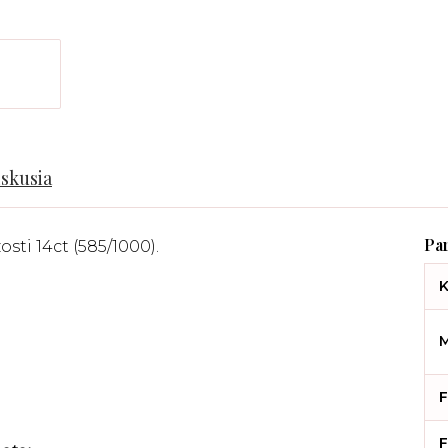
iskusia
sti 14ct (585/1000).
K
M
F
F