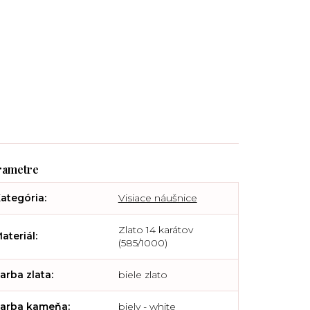
ategória
:
Visiace náušnice
Zlato 14 karátov
ateriál
:
(585/1000)
arba zlata
:
biele zlato
arba kameňa
:
biely - white