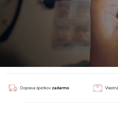
Doprava šperkov
zadarmo
Vlastn