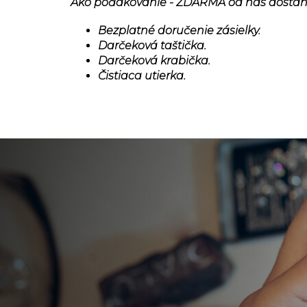
Ako poďakovanie - ZDARMA od nás dostan
Bezplatné doručenie zásielky.
Darčeková taštička.
Darčeková krabička.
Čistiaca utierka.