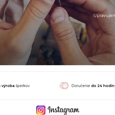
Upravujem
á
výroba
šperkov
Doručenie
do 24 hodín