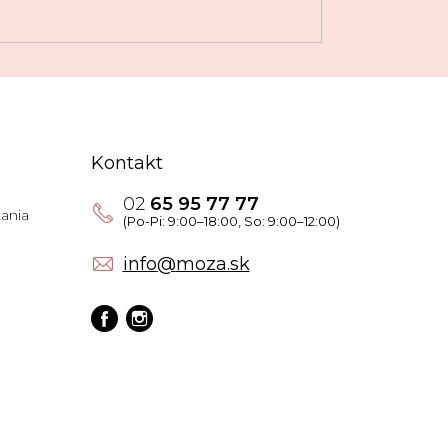
Kontakt
02
65 95 77 77
ania
info
@
moza.sk