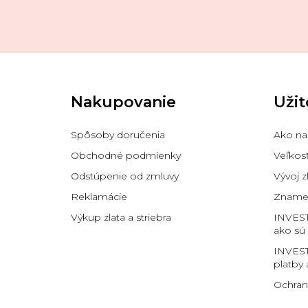
Z
á
p
Nakupovanie
Užit
ä
t
i
Spôsoby doručenia
Ako na
e
Obchodné podmienky
Veľkos
Odstúpenie od zmluvy
Vývoj z
Reklamácie
Znamen
Výkup zlata a striebra
INVES
ako sú
INVEST
platby 
Ochran