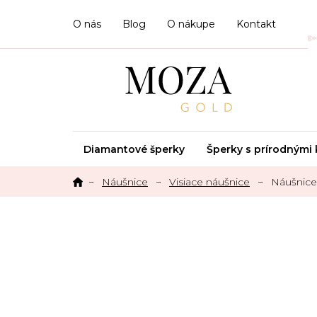
Prejsť
na
O nás
Blog
O nákupe
Kontakt
obsah
Diamantové šperky
Šperky s prírodným
Náušnice
Visiace náušnice
Náušnic