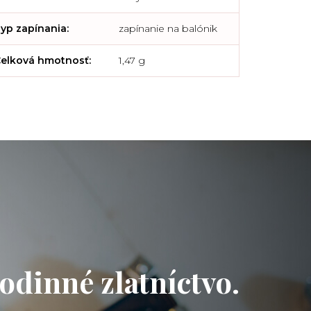
yp zapínania
:
zapínanie na balónik
elková hmotnosť
:
1,47 g
odinné zlatníctvo.