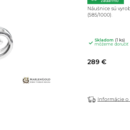
5
hviezdičiek.
Náušnice sú vyrob
(585/1000).
Skladom
(1 ks)
môžeme doručiť
289 €
Informácie o