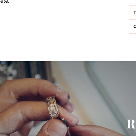
ete:
T
C
R