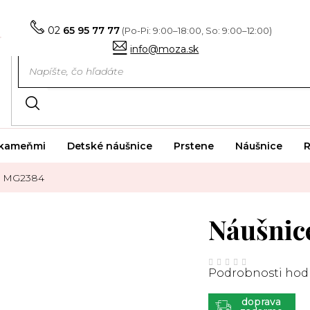
02
65 95 77 77
info@moza.sk
i kameňmi
Detské náušnice
Prstene
Náušnice
R
e MG2384
Náušnic
Priemerné
hodnotenie
Podrobnosti hod
produktu
je
0,0
z
ZADARMO