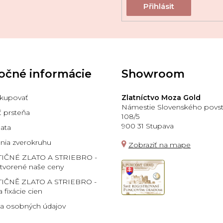
očné informácie
Showroom
kupovať
Zlatníctvo Moza Gold
Námestie Slovenského povst
ť prsteňa
108/5
900 31 Stupava
lata
ia zverokruhu
Zobraziť na mape
TIČNÉ ZLATO A STRIEBRO -
 tvorené naše ceny
IČNĚ ZLATO A STRIEBRO -
a fixácie cien
a osobných údajov