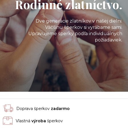
Rodinné zlatníctvo.
Dve generácie zlatníkov v našej dielni.
Väčšinu šperkov si vyrábame sami.
Upravujeme šperky podľa individuálnych
požiadaviek.
Doprava šperkov
zadarmo
Vlastná
výroba
šperkov