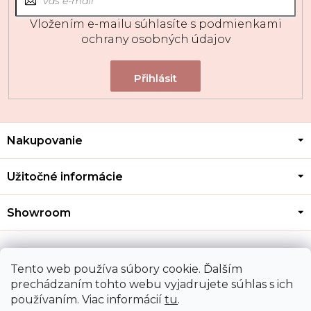
Vložením e-mailu súhlasíte s
podmienkami
ochrany osobných údajov
Z
Nakupovanie
á
p
ä
Užitočné informácie
t
i
Showroom
e
Kontakt
Tento web používa súbory cookie. Ďalším
prechádzaním tohto webu vyjadrujete súhlas s ich
používaním. Viac informácií
tu
.