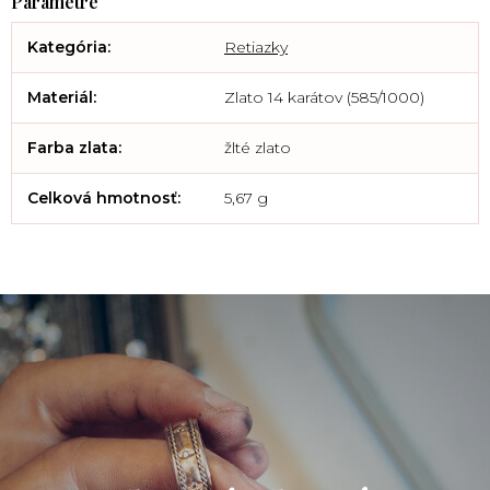
Kategória
:
Retiazky
Materiál
:
Zlato 14 karátov (585/1000)
Farba zlata
:
žlté zlato
Celková hmotnosť
:
5,67 g