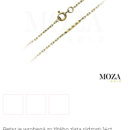
Reťaz je vyrobená zo žltého zlata rýdzosti 14ct