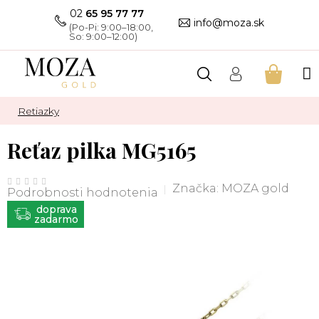
Prejsť
02
65 95 77 77
na
info@moza.sk
obsah
NÁKU
KOŠÍK
Retiazky
Reťaz pilka MG5165
Priemerné
hodnotenie
Značka:
MOZA gold
Podrobnosti hodnotenia
produktu
je
ZADARMO
0,0
z
5
hviezdičiek.