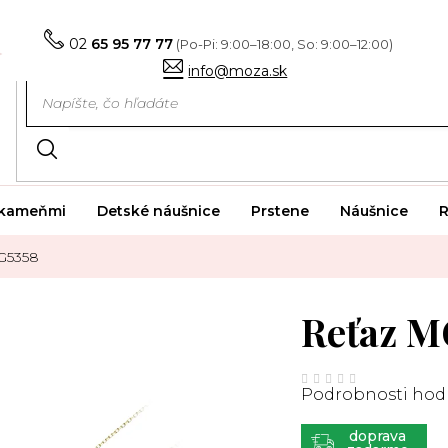
02
65 95 77 77
info@moza.sk
i kameňmi
Detské náušnice
Prstene
Náušnice
R
G5358
Reťaz M
Priemerné
hodnotenie
Podrobnosti hod
produktu
je
0,0
z
ZADARMO