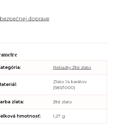
 bezpečnej doprave
ategória
:
Retiazky žlté zlato
Zlato 14 karátov
ateriál
:
(585/1000)
arba zlata
:
žlté zlato
elková hmotnosť
:
1,27 g