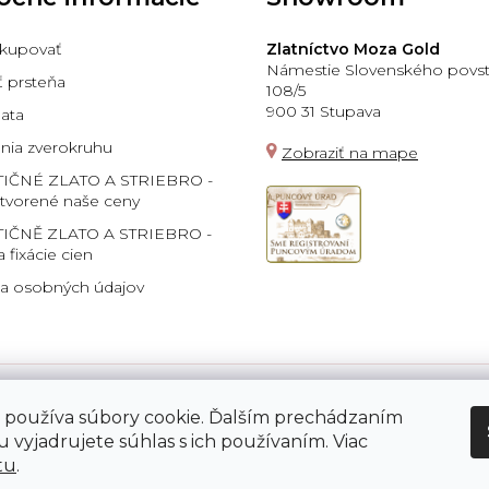
kupovať
Zlatníctvo Moza Gold
Námestie Slovenského povst
ť prsteňa
108/5
900 31 Stupava
lata
ia zverokruhu
Zobraziť na mape
TIČNÉ ZLATO A STRIEBRO -
 tvorené naše ceny
IČNĚ ZLATO A STRIEBRO -
a fixácie cien
a osobných údajov
 používa súbory cookie. Ďalším prechádzaním
Platba:
 vyjadrujete súhlas s ich používaním. Viac
tu
.