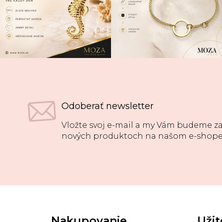
Odoberať newsletter
Vložte svoj e-mail a my Vám budeme za
nových produktoch na našom e-shope
Z
á
p
Nakupovanie
Užit