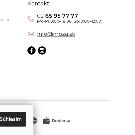
Kontakt
02
65 95 77 77
ania
info
@
moza.sk
Súhlasím