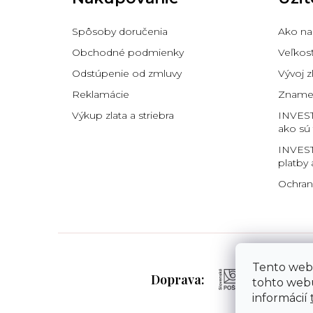
ä
t
i
Spôsoby doručenia
Ako na
e
Obchodné podmienky
Veľkos
Odstúpenie od zmluvy
Vývoj z
Reklamácie
Znamen
Výkup zlata a striebra
INVES
ako sú
INVEST
platby 
Ochran
Tento web
Doprava:
tohto webu
informácií