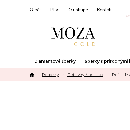
Prejsť
na
O nás
Blog
O nákupe
Kontakt
obsah
Diamantové šperky
Šperky s prírodným
Retiazky
Retiazky žlté zlato
Reťaz M