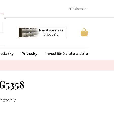
Prihlásenie
Navštívte našu
predajňu
NÁKUPNÝ
KOŠÍK
etiazky
Prívesky
Investičné zlato a striebro
Svado
G5358
notenia