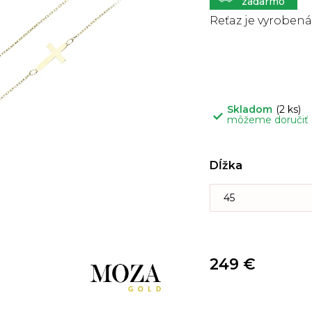
5
hviezdičiek.
Reťaz je vyrobená 
Skladom
(2 ks)
môžeme doručiť
Dĺžka
249 €