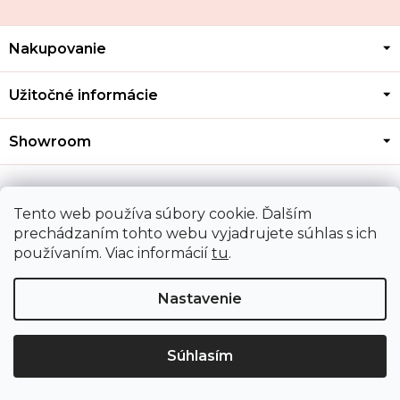
Z
Nakupovanie
á
p
ä
Užitočné informácie
t
i
Showroom
e
Kontakt
Tento web používa súbory cookie. Ďalším
prechádzaním tohto webu vyjadrujete súhlas s ich
používaním. Viac informácií
tu
.
Doprava a platba
Nastavenie
Copyright 2026
MOZA GOLD
. Všetky práva vyhradené.
Upraviť nastavenie cookies
Súhlasím
Shoptet
|
Mime Digital