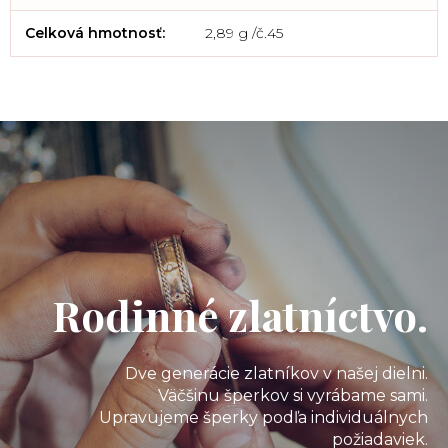
Celková hmotnosť
:
2,89 g /č.45
Rodinné zlatníctvo.
Dve generácie zlatníkov v našej dielni.
Väčšinu šperkov si vyrábame sami.
Upravujeme šperky podľa individuálnych
požiadaviek.