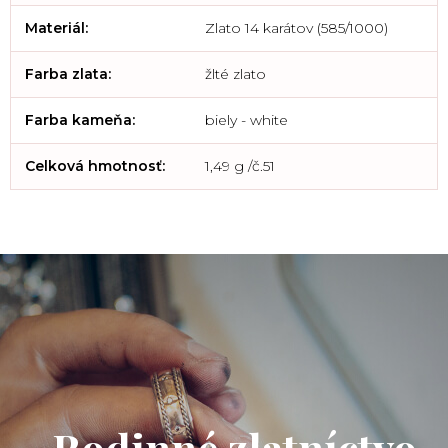
Materiál
:
Zlato 14 karátov (585/1000)
Farba zlata
:
žlté zlato
Farba kameňa
:
biely - white
Celková hmotnosť
:
1,49 g /č.51
Rodinné zlatníctvo.