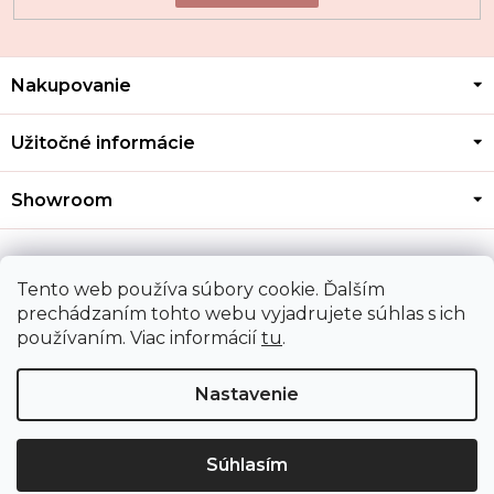
Z
Nakupovanie
á
p
ä
Užitočné informácie
t
i
Showroom
e
Kontakt
Tento web používa súbory cookie. Ďalším
prechádzaním tohto webu vyjadrujete súhlas s ich
používaním. Viac informácií
tu
.
Doprava a platba
Nastavenie
Copyright 2026
MOZA GOLD
. Všetky práva vyhradené.
Upraviť nastavenie cookies
Súhlasím
Shoptet
|
Mime Digital