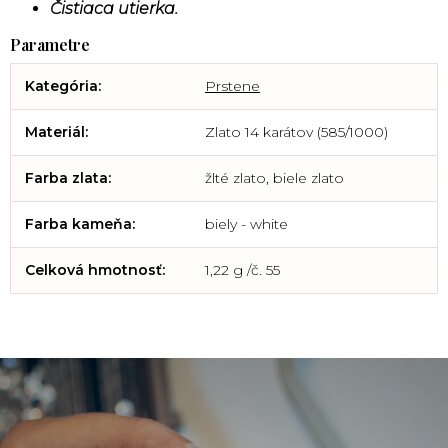
Čistiaca utierka.
Kategória
:
Prstene
Materiál
:
Zlato 14 karátov (585/1000)
Farba zlata
:
žlté zlato, biele zlato
Farba kameňa
:
biely - white
Celková hmotnosť
:
1,22 g /č. 55