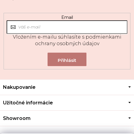
Email
Vložením e-mailu súhlasíte s
podmienkami
ochrany osobných údajov
Z
Nakupovanie
á
p
ä
Užitočné informácie
t
i
Showroom
e