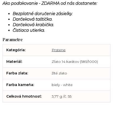
Ako poďakovanie - ZDARMA od nás dostanete:
Bezplatné doručenie zásielky.
Darčeková taštička.
Darčeková krabička.
Čistiaca utierka.
Kategória
:
Prstene
Materiál
:
Zlato 14 karátov (585/1000)
Farba zlata
:
žlté zlato
Farba kameňa
:
biely - white
Celková hmotnosť
:
3,77 g /č. 55