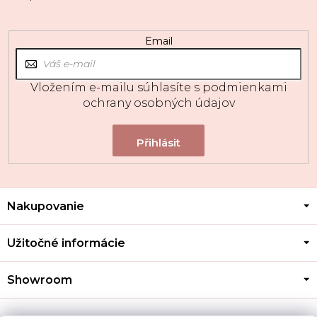
Email
Vložením e-mailu súhlasíte s
podmienkami
ochrany osobných údajov
Z
Nakupovanie
á
p
ä
Užitočné informácie
t
i
Showroom
e