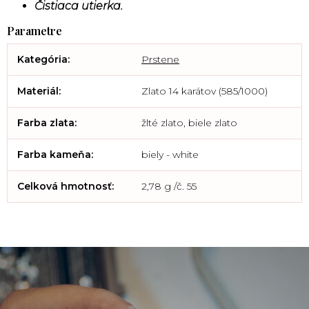
Čistiaca utierka.
Kategória
:
Prstene
Materiál
:
Zlato 14 karátov (585/1000)
Farba zlata
:
žlté zlato, biele zlato
Farba kameňa
:
biely - white
Celková hmotnosť
:
2,78 g /č. 55